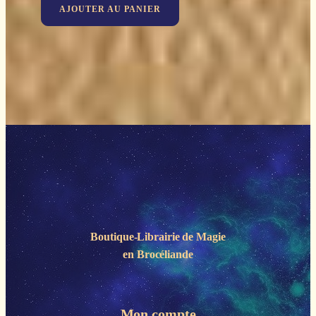
AJOUTER AU PANIER
Boutique-Librairie de
Magie
en Brocéliande
Mon compte