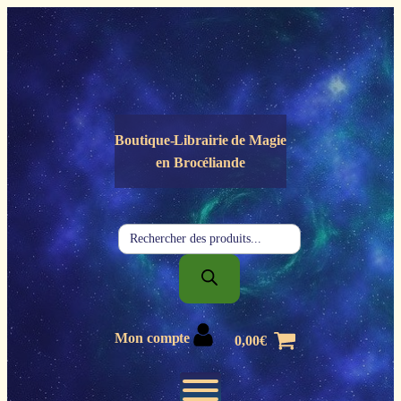
Panneau de gestion des cookies
Boutique-Librairie de
Magie
en Brocéliande
Recherche
de
produits
Mon compte
0,00
€