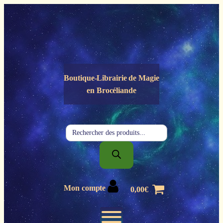
Panneau de gestion des cookies
Boutique-Librairie de
Magie
en Brocéliande
Recherche
de
produits
Mon compte
0,00
€