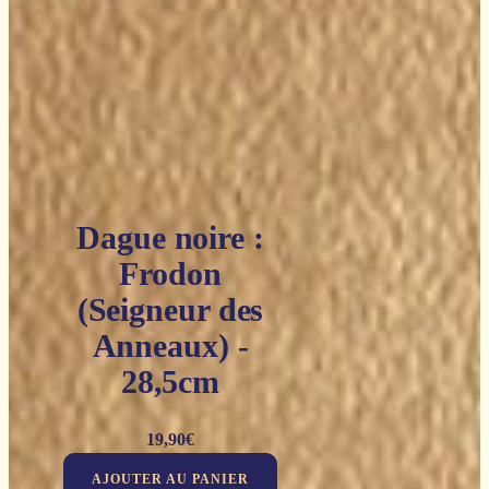
Dague noire :
Frodon
(Seigneur des
Anneaux) -
28,5cm
19,90
€
AJOUTER AU PANIER