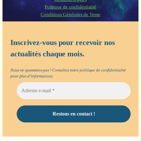
Politique de confidentialité
Conditions Générales de Vente
Inscrivez-vous pour recevoir nos
actualités chaque mois.
Nous ne spammons pas ! Consultez notre
politique de confidentialité
pour plus d’informations.