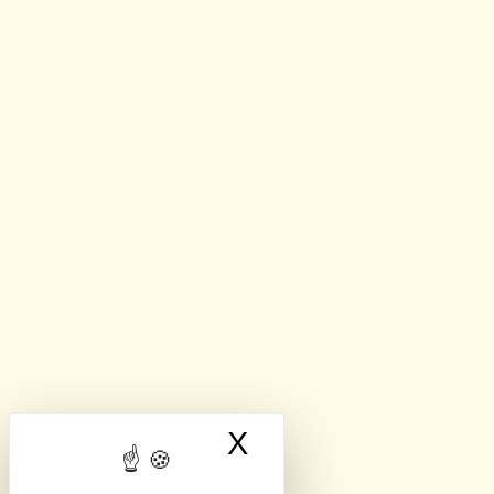
X
Masquer le band