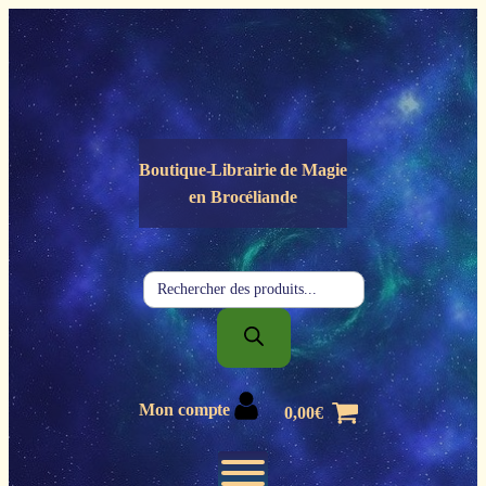
Panneau de gestion des cookies
Boutique-Librairie de
Magie
en Brocéliande
Recherche
de
produits
Mon compte
0,00
€