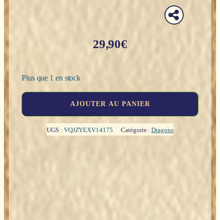
29,90
€
Plus que 1 en stock
quantité
AJOUTER AU PANIER
de
Dragon
violet
UGS :
VQJZYEXV14175
Catégorie :
Dragons
avec
une
coccinelle
-
13cm