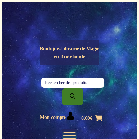
Panneau de gestion des cookies
Boutique-Librairie de
Magie
en Brocéliande
Recherche
de
produits
Mon compte
0,00
€