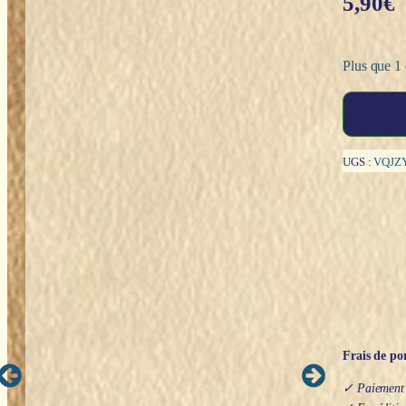
5,90
€
Plus que 1 
quantité
de
Encens
Japonais
UGS :
VQJZ
:
Brilliant
Blue
Lavender
(lavande)
-
Scentsual
Frais de por
✓ Paiement s