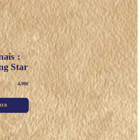
ais :
ng Star
4,90
€
IER