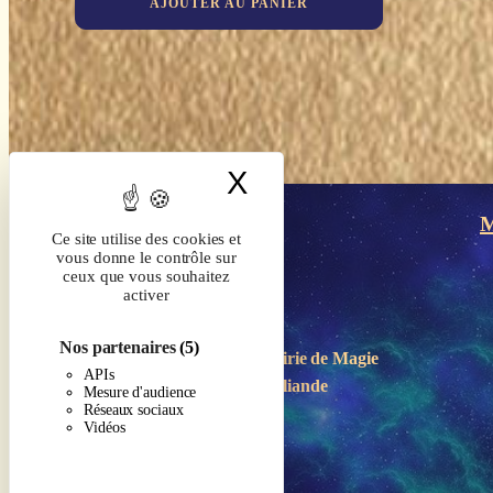
AJOUTER AU PANIER
X
Masquer le band
M
Ce site utilise des cookies et
vous donne le contrôle sur
ceux que vous souhaitez
activer
Nos partenaires
(5)
Boutique-Librairie de
Magie
APIs
en Brocéliande
Mesure d'audience
Réseaux sociaux
Vidéos