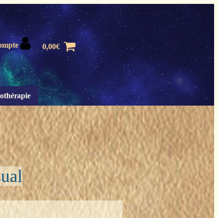
ompte
0,00
€
othérapie
sual