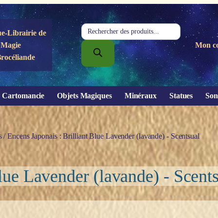
Recherche
e-Librairie de
de
Magie
Mon c
produits
Brocéliande
Cartomancie
Objets Magiques
Minéraux
Statues
Son
s
/ Encens Japonais : Brilliant Blue Lavender (lavande) - Scentsual
Blue Lavender (lavande) - Scent