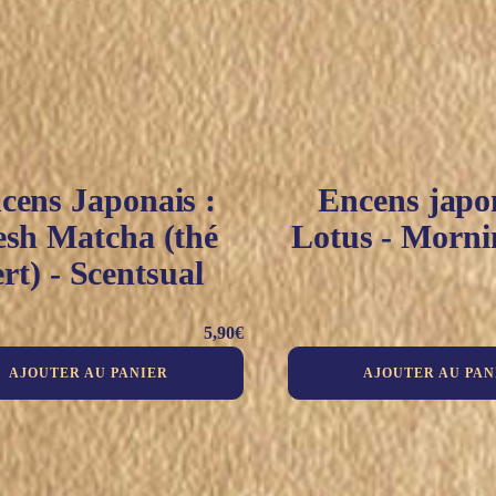
cens Japonais :
Encens japon
esh Matcha (thé
Lotus - Morni
ert) - Scentsual
5,90
€
AJOUTER AU PANIER
AJOUTER AU PAN