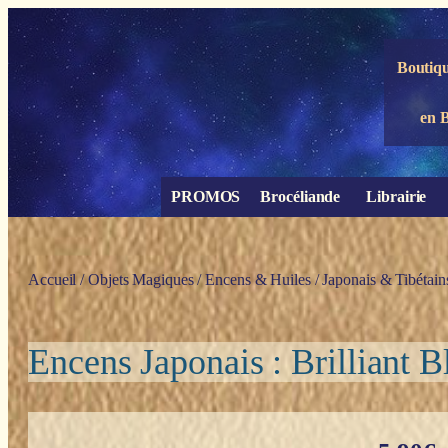
Panneau de gestion des cookies
Boutiqu
en 
PROMOS
Brocéliande
Librairie
Accueil
/
Objets Magiques
/
Encens & Huiles
/
Japonais & Tibétain
Encens Japonais : Brilliant 