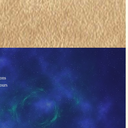
ions
tours