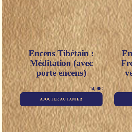
Encens Tibétain :
En
Méditation (avec
Fr
porte encens)
v
14,90
€
AJOUTER AU PANIER