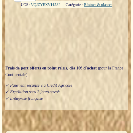
en
UGS :
VQJZYEXV14582
Catégorie :
Résines & plantes
résine
:
Larmes
de
Jésus
-
50gr
Frais de port offerts en point relais, dès 10€ d'achat
(pour la France
Continentale).
✓ Paiement sécurisé via Crédit Agricole
✓ Expédition sous 2 jours ouvrés
✓ Entreprise française