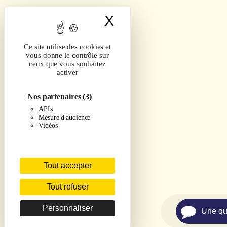
X
Masquer le band
Ce site utilise des cookies et
vous donne le contrôle sur
ceux que vous souhaitez
activer
Nos partenaires
(3)
APIs
Mesure d'audience
Vidéos
Tout accepter
Tout refuser
Personnaliser
Une qu