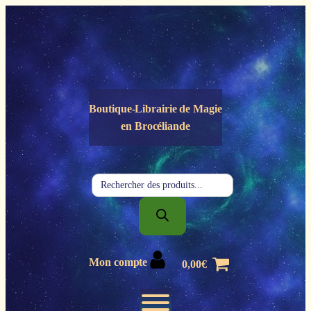
Panneau de gestion des cookies
Boutique-Librairie de
Magie
en Brocéliande
Recherche
de
produits
Mon compte
0,00
€