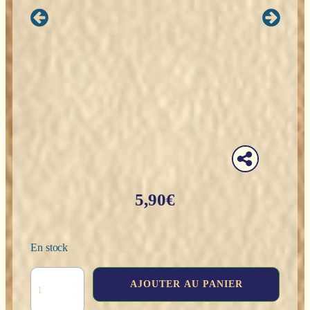
5,90
€
En stock
quantité
AJOUTER AU PANIER
de
Encens