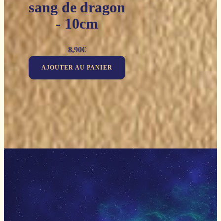
sang de dragon
- 10cm
8,90
€
AJOUTER AU PANIER