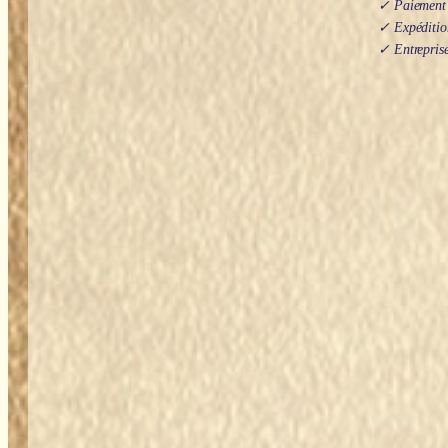
✓ Paiement s
✓ Expédition
✓ Entreprise