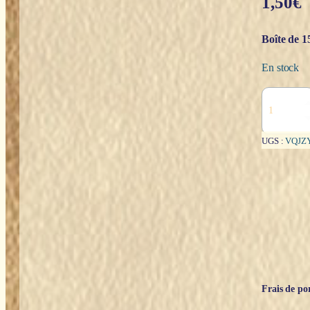
1,50
€
Boîte de 1
En stock
quantité
de
Midnight
Bloom
UGS :
VQJZ
(Floraison
de
Minuit)
-
Satya
Frais de por