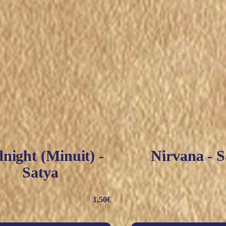
night (Minuit) -
Nirvana - S
Satya
1,50
€