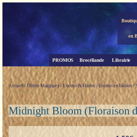
Panneau de gestion des cookies
Boutiqu
en 
PROMOS
Brocéliande
Librairie
Accueil
/
Objets Magiques
/
Encens & Huiles
/
Encens en bâtons
/
Midnight Bloom (Floraison d