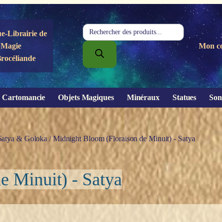
Recherche
e-Librairie de
de
Magie
Mon c
produits
Brocéliande
Cartomancie
Objets Magiques
Minéraux
Statues
Son
Satya & Goloka
/ Midnight Bloom (Floraison de Minuit) - Satya
e Minuit) - Satya