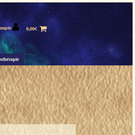
ompte
0,00
€
othérapie