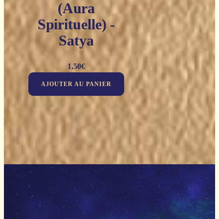
(Aura
Spirituelle) -
Satya
1,50
€
AJOUTER AU PANIER