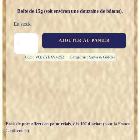
Boîte de 15g (soit environ une douzaine de bâtons).
En stock
quantité
AJOUTER AU PANIER
de
Nag
Champa
UGS :
VQJZYEXV4252
Catégorie :
Satya & Goloka
-
Satya
Frais de port offerts en point relais, dès 10€ d'achat
(pour la France
Continentale).