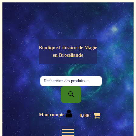
Panneau de gestion des cookies
Boutique-Librairie de
Magie
en Brocéliande
Recherche
de
produits
Mon compte
0,00
€