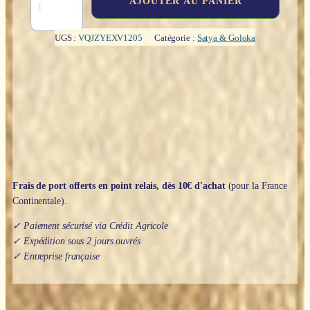
AJOUTER AU PANIER
de
Natural
Sandal
UGS :
VQJZYEXV1205
Catégorie :
Satya & Goloka
(Santal
Naturel)
-
Satya
Frais de port offerts en point relais, dès 10€ d'achat
(pour la France
Continentale).
✓ Paiement sécurisé via Crédit Agricole
✓ Expédition sous 2 jours ouvrés
✓ Entreprise française