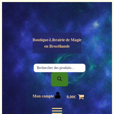
Panneau de gestion des cookies
Boutique-Librairie de
Magie
en Brocéliande
Recherche
de
produits
Mon compte
0,00
€