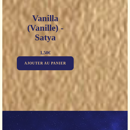
Vanilla
(Vanille) -
Satya
1,50
€
AJOUTER AU PANIER