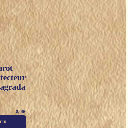
arot
tecteur
Sagrada
8,90
€
IER