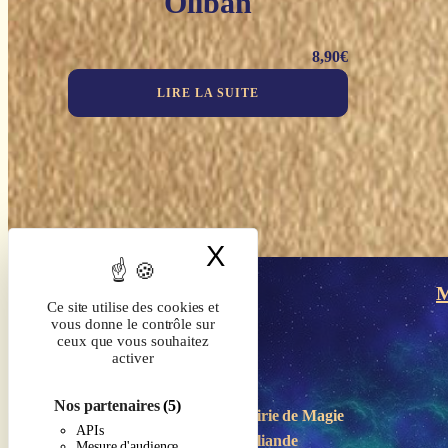
Oliban
8,90
€
LIRE LA SUITE
X
Masquer le band
M
Ce site utilise des cookies et
vous donne le contrôle sur
ceux que vous souhaitez
activer
Nos partenaires
(5)
Boutique-Librairie de
Magie
APIs
en Brocéliande
Mesure d'audience