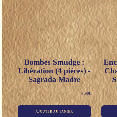
Bombes Smudge :
Enc
Libération (4 pièces) -
Cha
Sagrada Madre
S
3,90
€
AJOUTER AU PANIER