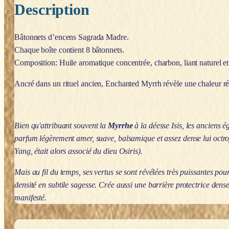
Description
Bâtonnets d’encens Sagrada Madre.
Chaque boîte contient 8 bâtonnets.
Composition: Huile aromatique concentrée, charbon, liant naturel et 
Ancré dans un rituel ancien, Enchanted Myrrh révèle une chaleur rési
Bien qu'attribuant souvent la
Myrrhe
à la déesse Isis, les anciens é
parfum légèrement amer, suave, balsamique et assez dense lui octroya
Yang, était alors associé du dieu Osiris).
Mais au fil du temps, ses vertus se sont révélées très puissantes pou
densité en subtile sagesse. Crée aussi une barrière protectrice dense
manifesté.