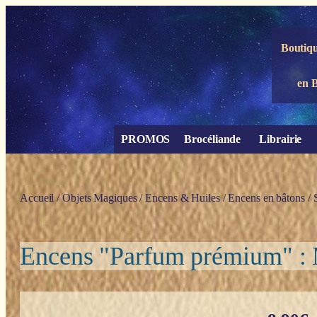
Panneau de gestion des cookies
Boutiqu
en 
PROMOS
Brocéliande
Librairie
Accueil
/
Objets Magiques
/
Encens & Huiles
/
Encens en bâtons
/
Encens "Parfum prémium" : 