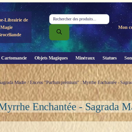
Recherche
e-Librairie de
de
Magie
Mon c
produits
Brocéliande
Cartomancie
Objets Magiques
Minéraux
Statues
Son
Sagrada Madre
/ Encens "Parfum prémium" : Myrrhe Enchantée - Sagra
Myrrhe Enchantée - Sagrada M