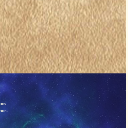
ions
tours