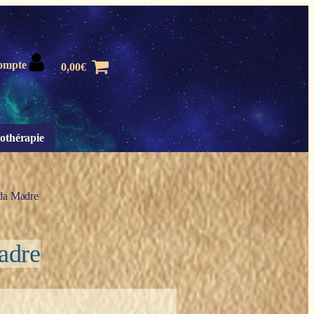
ompte
0,00
€
othérapie
da Madre
adre