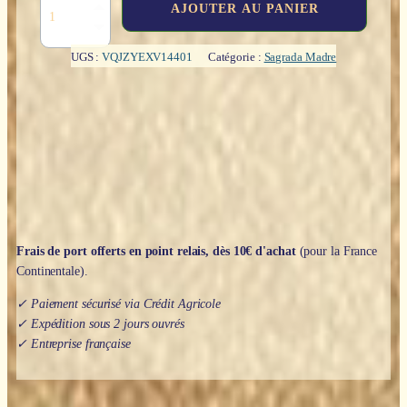
quantité
AJOUTER AU PANIER
de
Encens
"Parfum
UGS :
VQJZYEXV14401
Catégorie :
Sagrada Madre
prémium"
:
Roses
Sauvages
-
Sagrada
Madre
Frais de port offerts en point relais, dès 10€ d'achat
(pour la France
Continentale).
✓ Paiement sécurisé via Crédit Agricole
✓ Expédition sous 2 jours ouvrés
✓ Entreprise française