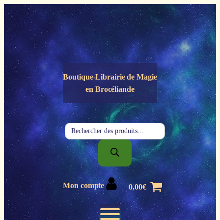
Panneau de gestion des cookies
Boutique-Librairie de
Magie
en Brocéliande
Recherche
de
produits
Mon compte
0,00
€