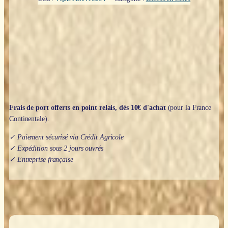
cônes
:
Positive
Vibes
-
Satya
Frais de port offerts en point relais, dès 10€ d'achat
(pour la France
Continentale).
✓ Paiement sécurisé via Crédit Agricole
✓ Expédition sous 2 jours ouvrés
✓ Entreprise française