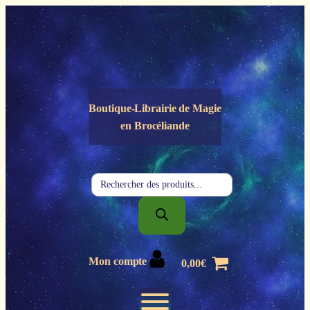
Panneau de gestion des cookies
Boutique-Librairie de
Magie
en Brocéliande
Recherche
de
produits
Mon compte
0,00
€