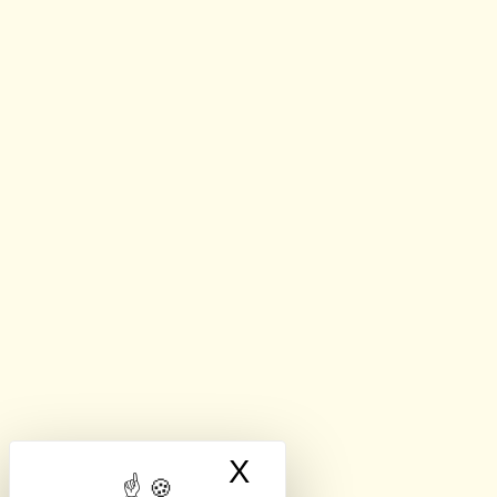
X
Masquer le band