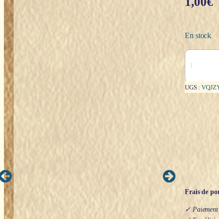
1,00
€
En stock
quantité
de
Raspberry
(Framboise)
UGS :
VQJZ
-
Encens
HEM
Frais de por
✓ Paiement s