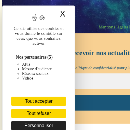
X
Masquer le band
Mentions légales
Ce site utilise des cookies et
vous donne le contrôle sur
ceux que vous souhaitez
activer
Inscrivez-vous pour recevoir nos actuali
Nos partenaires
(5)
APIs
Nous ne spammons pas ! Consultez notre
politique de confidentialité
pour plu
Mesure d'audience
Réseaux sociaux
Vidéos
Tout accepter
Tout refuser
Personnaliser