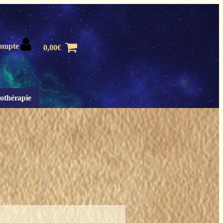
ompte
0,00
€
othérapie