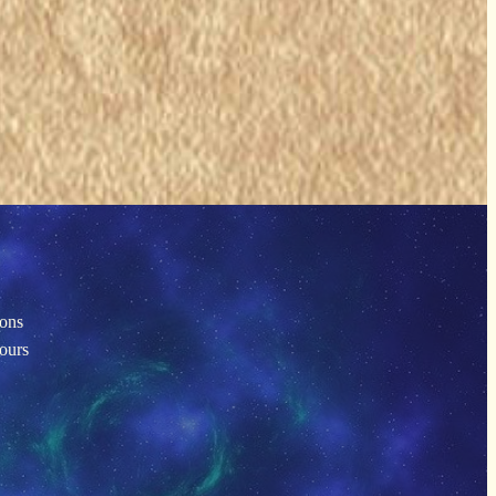
ions
tours