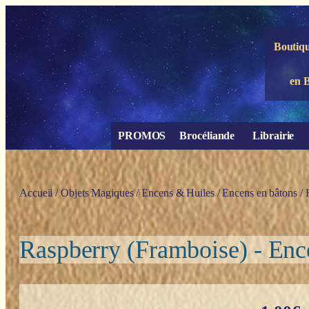
Panneau de gestion des cookies
Boutiqu
en 
PROMOS
Brocéliande
Librairie
Accueil
/
Objets Magiques
/
Encens & Huiles
/
Encens en bâtons
/
Raspberry (Framboise) - E