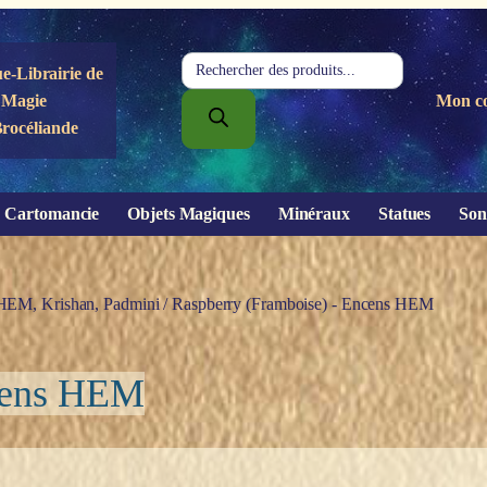
Recherche
e-Librairie de
de
Magie
Mon c
produits
Brocéliande
Cartomancie
Objets Magiques
Minéraux
Statues
Son
HEM, Krishan, Padmini
/ Raspberry (Framboise) - Encens HEM
ncens HEM