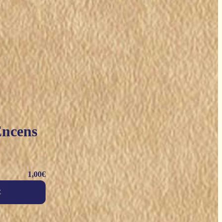
Encens
1,00
€
E