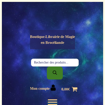
Panneau de gestion des cookies
Boutique-Librairie de
Magie
en Brocéliande
Recherche
de
produits
Mon compte
0,00
€