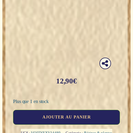
12,90
€
Plus que 1 en stock
quantité
AJOUTER AU PANIER
de
Encens
en
UGS :
VQJZYEXV14489
Catégorie :
Résines & plantes