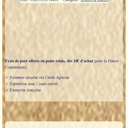
résine
(poudre)
:
Assa
Foetida
(Ase
Fétide)
-
100gr
Frais de port offerts en point relais, dès 10€ d'achat
(pour la France
Continentale).
✓ Paiement sécurisé via Crédit Agricole
✓ Expédition sous 2 jours ouvrés
✓ Entreprise française