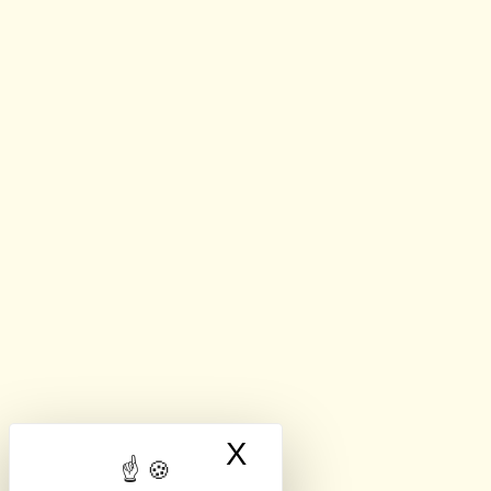
X
Masquer le band