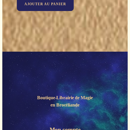
AJOUTER AU PANIER
Boutique-Librairie de
Magie
en Brocéliande
Mon compte