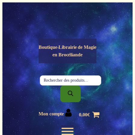
Panneau de gestion des cookies
Boutique-Librairie de
Magie
en Brocéliande
Recherche
de
produits
Mon compte
0,00
€