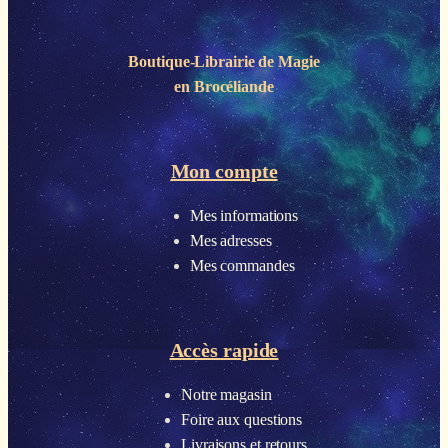
Boutique-Librairie de
Magie
en Brocéliande
Mon compte
Mes informations
Mes adresses
Mes commandes
Accès rapide
Notre magasin
Foire aux questions
Livraisons et retours