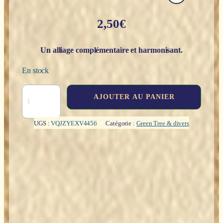
2,50
€
Un alliage complémentaire et harmonisant.
En stock
quantité
AJOUTER AU PANIER
de
Sauge
Blanche
UGS :
VQJZYEXV4456
Catégorie :
Green Tree & divers
&
Palo
Santo
-
Native
Soul