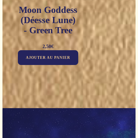
Moon Goddess
(Déesse Lune)
- Green Tree
2,50
€
AJOUTER AU PANIER