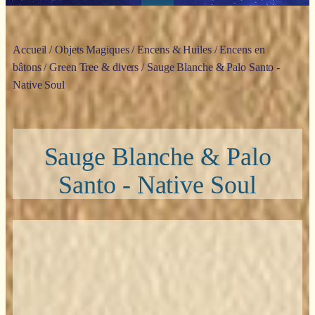
Accueil
/
Objets Magiques
/
Encens & Huiles
/
Encens en
bâtons
/
Green Tree & divers
/ Sauge Blanche & Palo Santo -
Native Soul
Sauge Blanche & Palo
Santo - Native Soul