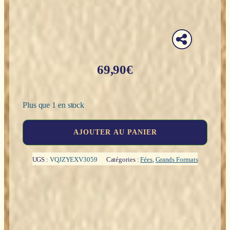
69,90
€
Plus que 1 en stock
quantité
AJOUTER AU PANIER
de
Fée
avec
UGS :
VQJZYEXV3059
Catégories :
Fées
,
Grands Formats
cerf
blanc
-
34,5cm