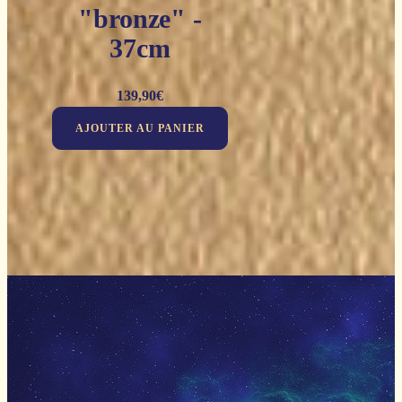
"bronze" -
37cm
139,90
€
AJOUTER AU PANIER