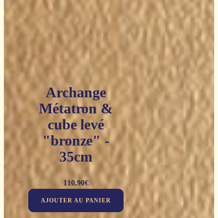
Archange
Métatron &
cube levé
"bronze" -
35cm
110,90
€
AJOUTER AU PANIER