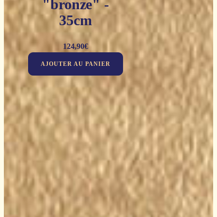
"bronze" -
35cm
124,90
€
AJOUTER AU PANIER