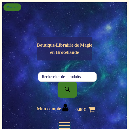
Panneau de gestion des cookies
Promo !
Boutique-Librairie de
Magie
en Brocéliande
Recherche
de
produits
Mon compte
0,00
€