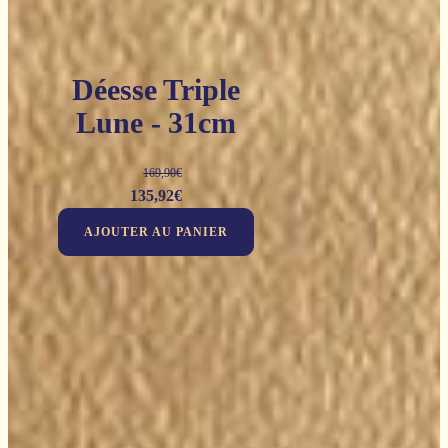
Déesse Triple
Lune - 31cm
169,90
€
Le
Le
135,92
€
prix
prix
AJOUTER AU PANIER
initial
actuel
était :
est :
169,90€.
135,92€.