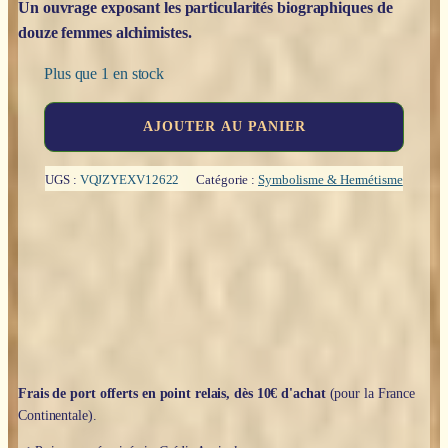
Un ouvrage exposant les particularités biographiques de
douze femmes alchimistes.
Plus que 1 en stock
quantité
AJOUTER AU PANIER
de
Les
femmes
UGS :
VQJZYEXV12622
Catégorie :
Symbolisme & Hermétisme
alchimistes
-
Grégoire
Brissé
Frais de port offerts en point relais, dès 10€ d'achat
(pour la France
Continentale).