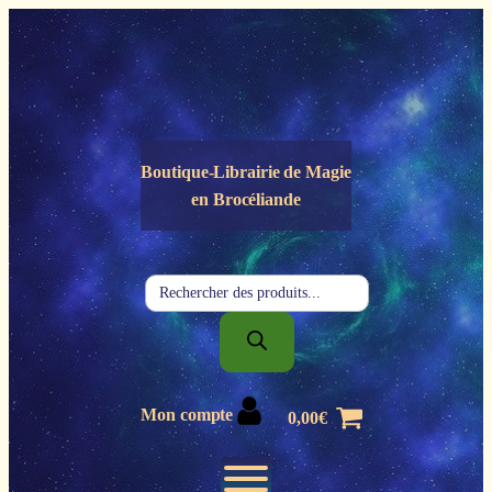
Panneau de gestion des cookies
Boutique-Librairie de
Magie
en Brocéliande
Recherche
de
produits
Mon compte
0,00
€