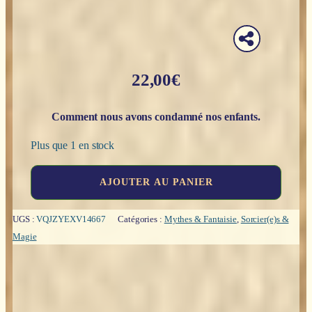
22,00
€
Comment nous avons condamné nos enfants.
Plus que 1 en stock
quantité
AJOUTER AU PANIER
de
Les
filles
UGS :
VQJZYEXV14667
Catégories :
Mythes & Fantaisie
,
Sorcier(e)s &
de
Magie
Salem
-
Thomas
Gilbert