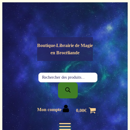
Panneau de gestion des cookies
Boutique-Librairie de
Magie
en Brocéliande
Recherche
de
produits
Mon compte
0,00
€