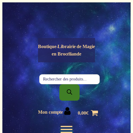
Panneau de gestion des cookies
Boutique-Librairie de
Magie
en Brocéliande
Recherche
de
produits
Mon compte
0,00
€