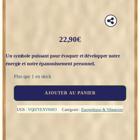
22,90
€
Un symbole puissant pour évoquer et développer notre
énergie et notre épanouissement personnel.
Plus que 1 en stock
quantité
AJOUTER AU PANIER
de
La
fleur
UGS :
VQJZYEXV6683
Catégorie :
Energétique & Vibratoire
de
vie,
pour
s'épanouir
jour