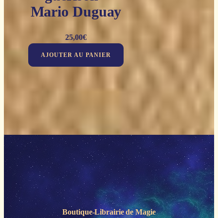
Mario Duguay
25,00
€
AJOUTER AU PANIER
Boutique-Librairie de
Magie