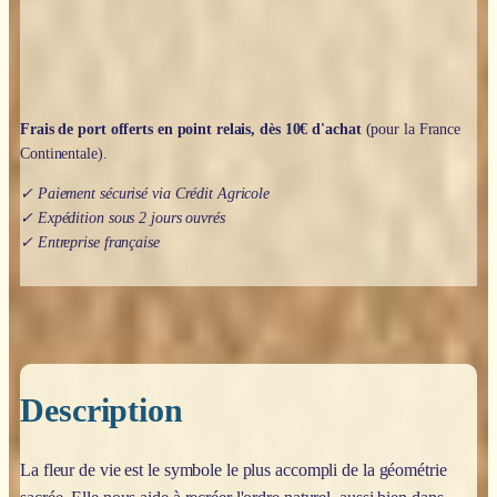
après
jour
-
Barbara
Heider-
Rauter
Frais de port offerts en point relais, dès 10€ d'achat
(pour la France
Continentale).
✓ Paiement sécurisé via Crédit Agricole
✓ Expédition sous 2 jours ouvrés
✓ Entreprise française
Description
La fleur de vie est le symbole le plus accompli de la géométrie