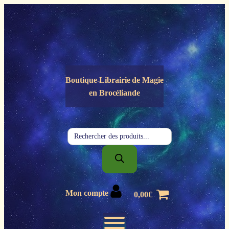
Panneau de gestion des cookies
Boutique-Librairie de
Magie
en Brocéliande
Recherche
de
produits
Mon compte
0,00
€