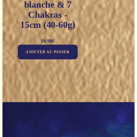
blanche & 7
Chakras -
15cm (40-60g)
16,90
€
AJOUTER AU PANIER