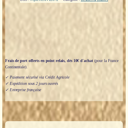
(Contre
le
Mal)
:
6
encens
en
résine
sur
charbon
-
Frais de port offerts en point relais, dès 10€ d'achat
(pour la France
Goloka
Continentale).
✓ Paiement sécurisé via Crédit Agricole
✓ Expédition sous 2 jours ouvrés
✓ Entreprise française