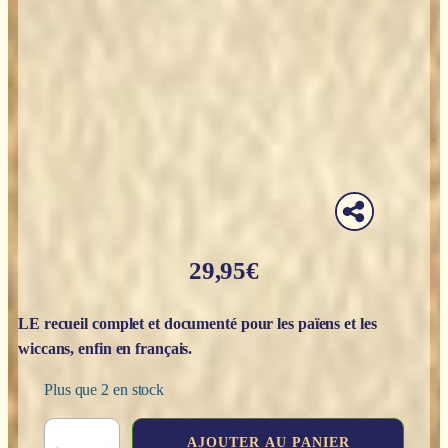
29,95
€
LE recueil complet et documenté pour les païens et les
wiccans, enfin en français.
Plus que 2 en stock
quantité
AJOUTER AU PANIER