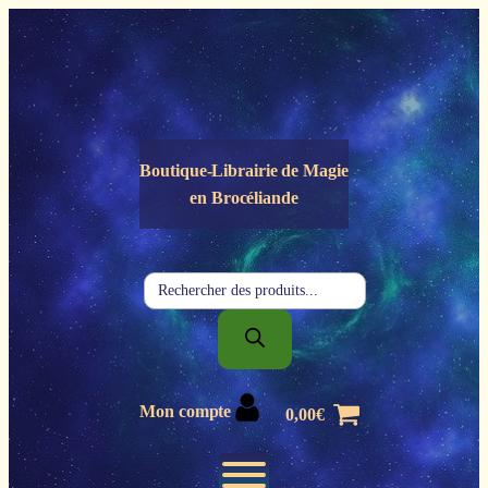
Panneau de gestion des cookies
Boutique-Librairie de
Magie
en Brocéliande
Recherche
de
produits
Mon compte
0,00
€