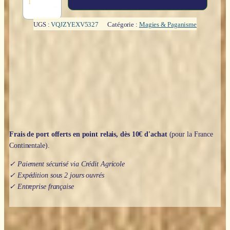
de
Le
grand
UGS :
VQJZYEXV5327
Catégorie :
Magies & Paganisme
livre
des
correspondances
-
Sandra
Kynes
Frais de port offerts en point relais, dès 10€ d'achat
(pour la France
Continentale).
✓ Paiement sécurisé via Crédit Agricole
✓ Expédition sous 2 jours ouvrés
✓ Entreprise française