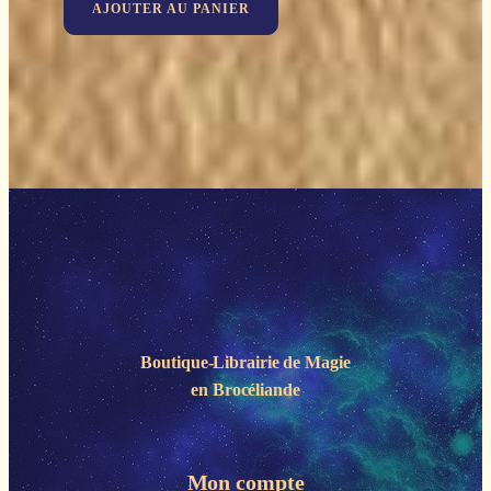
AJOUTER AU PANIER
Boutique-Librairie de
Magie
en Brocéliande
Mon compte