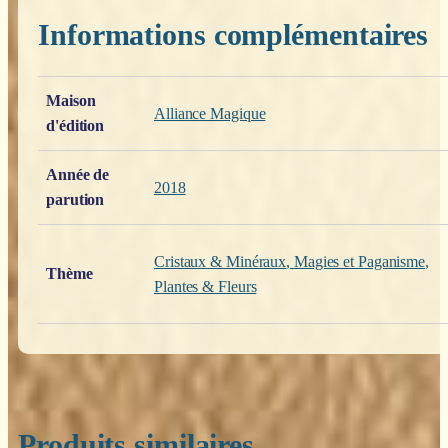
Informations complémentaires
Poids
0,200 kg
Maison
Alliance Magique
d'édition
Année de
2018
parution
Cristaux & Minéraux
,
Magies et Paganisme
,
Thème
Plantes & Fleurs
Produits similaires