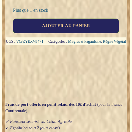
Plus que 1 en stock
quantité
AJOUTER AU PANIER
de
Grimoire
de
UGS :
VQJZYEXV9471
Catégories :
Magies & Paganisme
,
Règne Végétal
potions
secrètes
-
Emilie
Courts
Frais de port offerts en point relais, dès 10€ d'achat
(pour la France
Continentale).
✓ Paiement sécurisé via Crédit Agricole
✓ Expédition sous 2 jours ouvrés