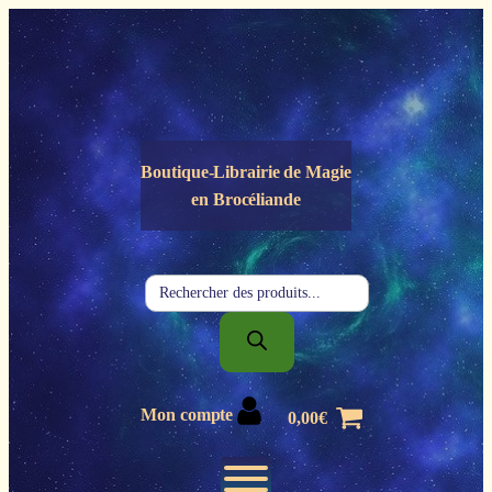
Panneau de gestion des cookies
Boutique-Librairie de
Magie
en Brocéliande
Recherche
de
produits
Mon compte
0,00
€