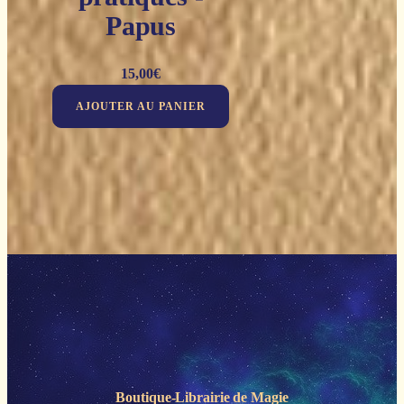
Papus
15,00
€
AJOUTER AU PANIER
Boutique-Librairie de
Magie