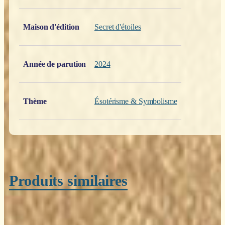
Poids
0,200 kg
Maison d'édition
Secret d'étoiles
Année de parution
2024
Thème
Ésotérisme & Symbolisme
Produits similaires