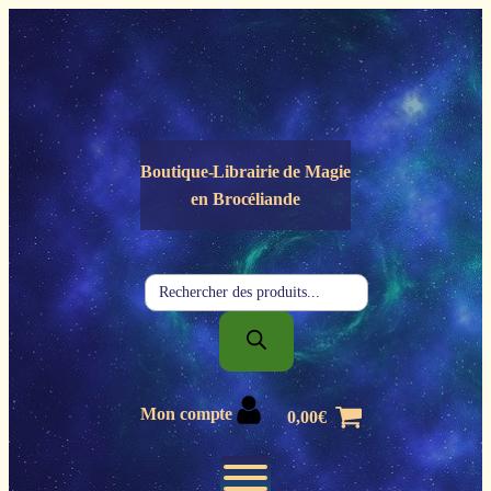
Panneau de gestion des cookies
Boutique-Librairie de
Magie
en Brocéliande
Recherche
de
produits
Mon compte
0,00
€