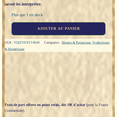
savoir les interpréter.
Plus que 1 en stock
quantité
AJOUTER AU PANIER
de
Guide
des
UGS :
VQJZYEXV14640
Catégories :
Magies & Paganisme
,
Symbolisme
symboles
& Hermétisme
magiques
-
Noémie
Myara
Frais de port offerts en point relais, dès 10€ d'achat
(pour la France
Continentale).