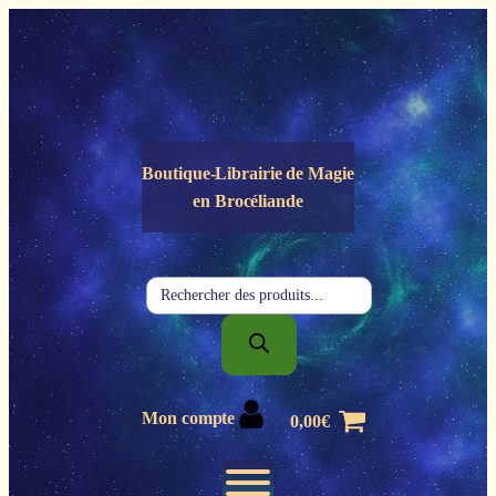
Panneau de gestion des cookies
Boutique-Librairie de
Magie
en Brocéliande
Recherche
de
produits
Mon compte
0,00
€