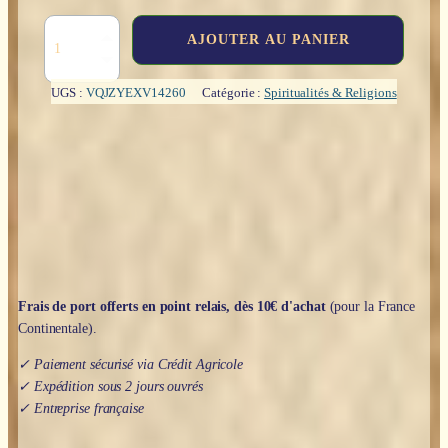
quantité
AJOUTER AU PANIER
de
Hildegarde
de
UGS :
VQJZYEXV14260
Catégorie :
Spiritualités & Religions
Bingen
:
lumière
vivante
du
Divin
-
Marie-
Agnèsn
Domin
Frais de port offerts en point relais, dès 10€ d'achat
(pour la France
Continentale).
✓ Paiement sécurisé via Crédit Agricole
✓ Expédition sous 2 jours ouvrés
✓ Entreprise française