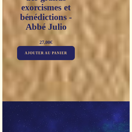
exorcismes et
bénédictions -
Abbé Julio
27,00
€
AJOUTER AU PANIER