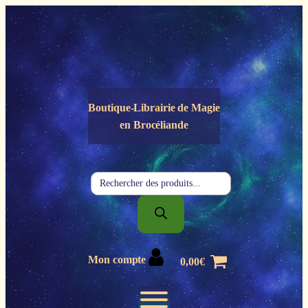
Panneau de gestion des cookies
Boutique-Librairie de
Magie
en Brocéliande
Recherche
de
produits
Mon compte
0,00
€