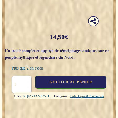
14,50
€
Un traité complet et appuyé de témoignages antiques sur ce
peuple mythique et légendaire du Nord.
Plus que 2 en stock
quantité
AJOUTER AU PANIER
de
L'Hyperborée
:
UGS :
VQJZYEXV12531
Catégorie :
Galactique & Ascension
son
mythe,
ses
origines