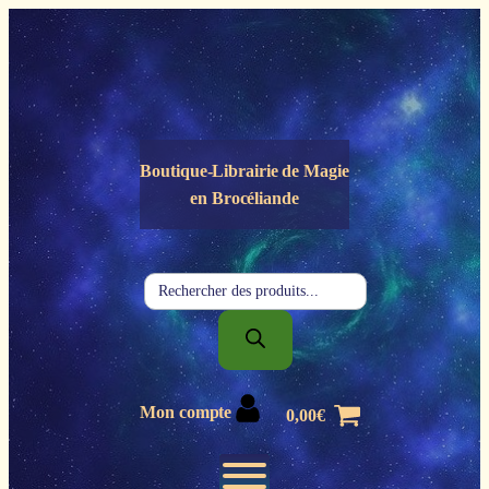
Panneau de gestion des cookies
Boutique-Librairie de
Magie
en Brocéliande
Recherche
de
produits
Mon compte
0,00
€