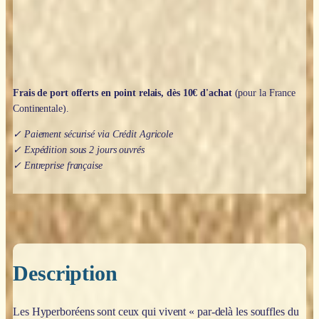
et
son
mystère
-
Magali
Cazottes
Frais de port offerts en point relais, dès 10€ d'achat
(pour la France
Continentale).
✓ Paiement sécurisé via Crédit Agricole
✓ Expédition sous 2 jours ouvrés
✓ Entreprise française
Description
Les Hyperboréens sont ceux qui vivent « par-delà les souffles du