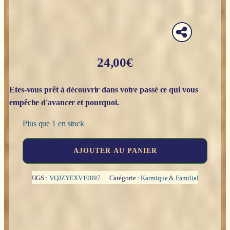
24,00
€
Etes-vous prêt à découvrir dans votre passé ce qui vous
empêche d'avancer et pourquoi.
Plus que 1 en stock
quantité
AJOUTER AU PANIER
de
L'influence
des
UGS :
VQJZYEXV10897
Catégorie :
Karmique & Familial
vies
antérieures
dans
le
présent