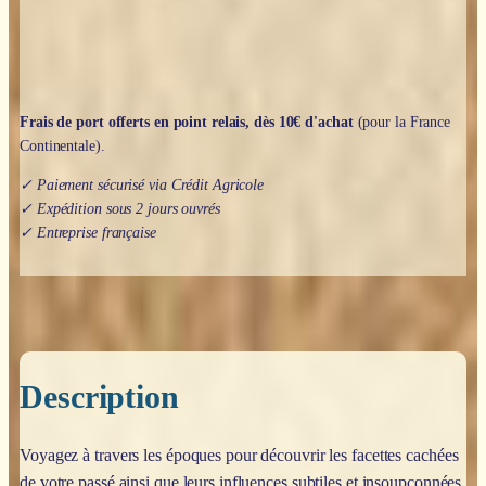
-
Chrystel
Rieder
Frais de port offerts en point relais, dès 10€ d'achat
(pour la France
Continentale).
✓ Paiement sécurisé via Crédit Agricole
✓ Expédition sous 2 jours ouvrés
✓ Entreprise française
Description
Voyagez à travers les époques pour découvrir les facettes cachées
de votre passé ainsi que leurs influences subtiles et insoupçonnées