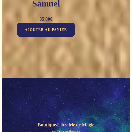
Samuel
35,00
€
AJOUTER AU PANIER
Boutique-Librairie de
Magie