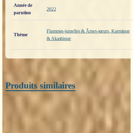
Poids
0,200 kg
Année de
2022
parution
Flammes-jumelles & Âmes-sœurs
,
Karmique
Thème
& Akashique
Produits similaires