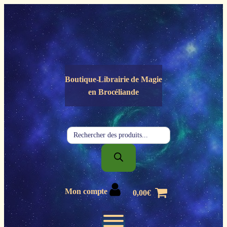
Panneau de gestion des cookies
Boutique-Librairie de
Magie
en Brocéliande
Recherche
de
produits
Mon compte
0,00
€