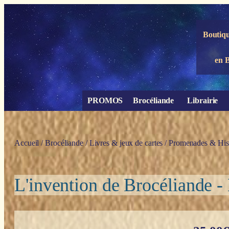
Panneau de gestion des cookies
Boutiqu
en 
PROMOS
Brocéliande
Librairie
Accueil
/
Brocéliande
/
Livres & jeux de cartes
/
Promenades & Hist
L'invention de Brocéliande -