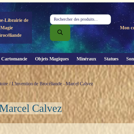
Recherche
e-Librairie de
de
Magie
Mon c
produits
Brocéliande
Cartomancie
Objets Magiques
Minéraux
Statues
Son
oire
/ L'invention de Brocéliande - Marcel Calvez
 Marcel Calvez