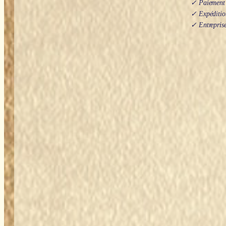
✓ Paiement s
✓ Expédition
✓ Entreprise