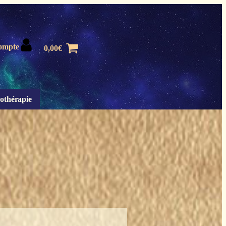
ompte
0,00
€
othérapie