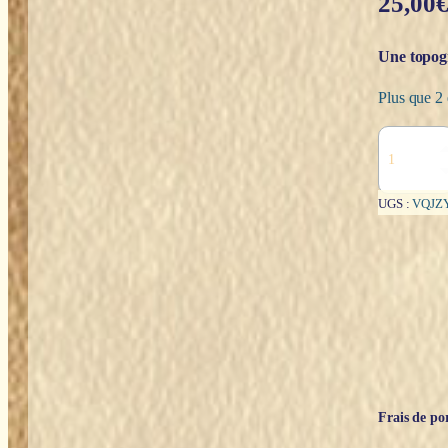
25,00
Une topogr
Plus que 2 
quantité
de
L'invention
de
UGS :
VQJZ
Brocéliande
-
Marcel
Calvez
Frais de por