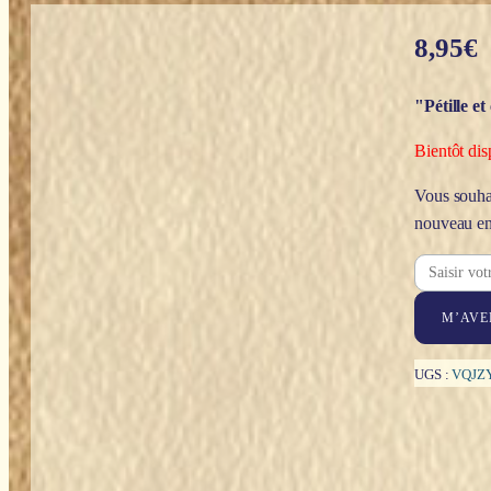
8,95
€
"Pétille et
Bientôt dis
Vous souhai
nouveau en
M’AVE
UGS :
VQJZ