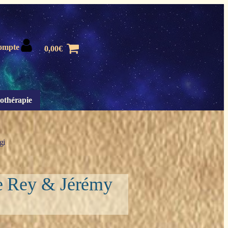
ompte
0,00
€
othérapie
gi
le Rey & Jérémy