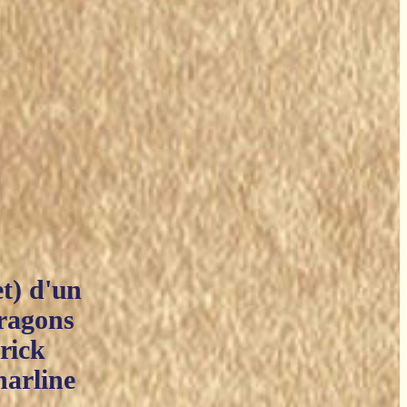
et) d'un
ragons
trick
harline