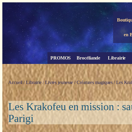
Panneau de gestion des cookies
Boutiqu
en 
PROMOS
Brocéliande
Librairie
Accueil
/
Librairie
/
Livres jeunesse
/
Créatures magiques
/ Les Kra
Les Krakofeu en mission : 
Parigi