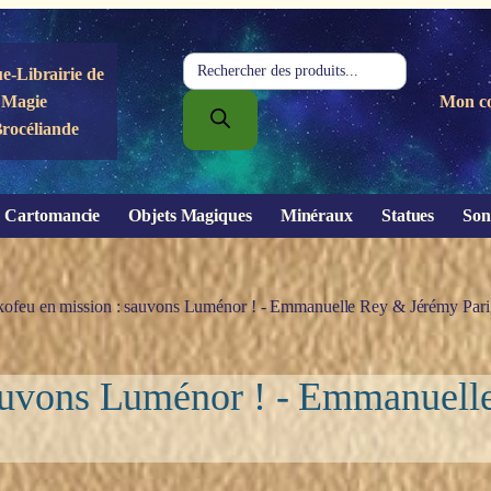
Recherche
e-Librairie de
de
Magie
Mon c
produits
Brocéliande
Cartomancie
Objets Magiques
Minéraux
Statues
Son
kofeu en mission : sauvons Luménor ! - Emmanuelle Rey & Jérémy Pari
sauvons Luménor ! - Emmanuel