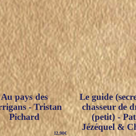
Au pays des
Le guide (secr
rigans - Tristan
chasseur de d
Pichard
(petit) - Pa
Jézéquel & C
12,90
€