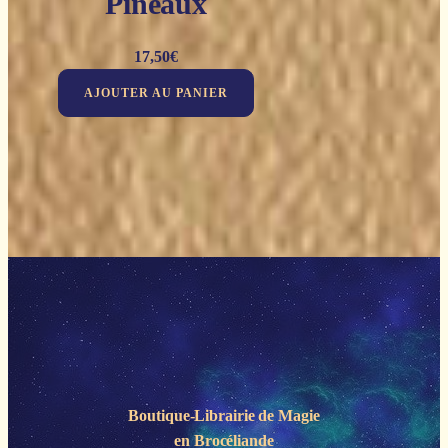
Pineaux
17,50
€
AJOUTER AU PANIER
Boutique-Librairie de
Magie
en Brocéliande