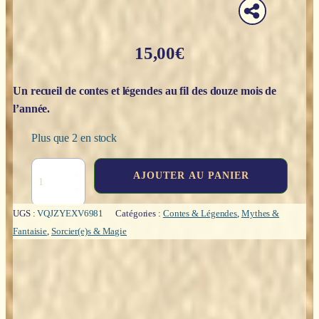
15,00
€
Un recueil de contes et légendes au fil des douze mois de
l’année.
Plus que 2 en stock
quantité
AJOUTER AU PANIER
de
L'almanach
sorcier
UGS :
VQJZYEXV6981
Catégories :
Contes & Légendes
,
Mythes &
-
Fantaisie
,
Sorcier(e)s & Magie
Pierre
Dubois