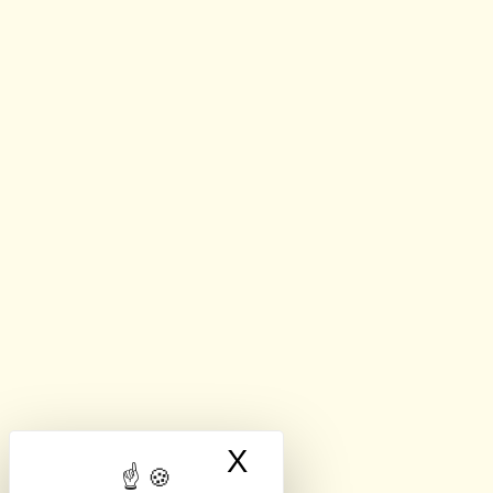
X
Masquer le band