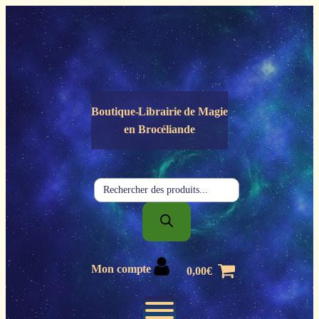
Panneau de gestion des cookies
Boutique-Librairie de
Magie
en Brocéliande
Recherche
de
produits
Mon compte
0,00
€