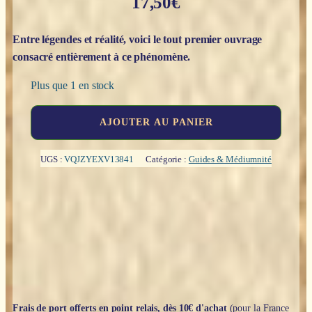
17,50
€
Entre légendes et réalité, voici le tout premier ouvrage
consacré entièrement à ce phénomène.
Plus que 1 en stock
quantité
AJOUTER AU PANIER
de
Le
livre
UGS :
VQJZYEXV13841
Catégorie :
Guides & Médiumnité
des
dames
blanches
-
Stéphanie
Del
Regno,
préface
d'Yves
Lignon
Frais de port offerts en point relais, dès 10€ d'achat
(pour la France