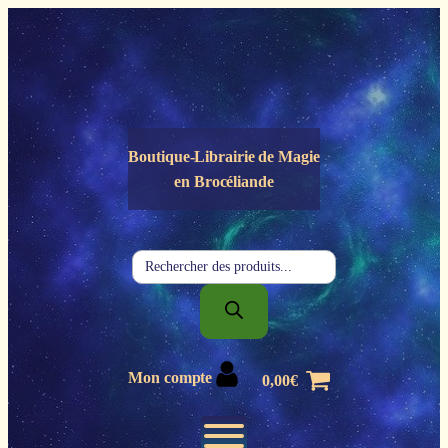
Panneau de gestion des cookies
Boutique-Librairie de
Magie
en Brocéliande
Recherche
de
produits
Mon compte
0,00
€