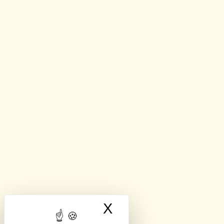
X
Masquer le band