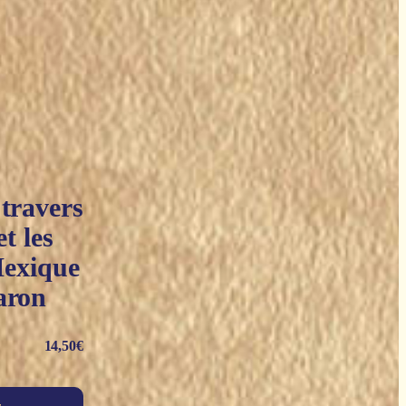
 travers
et les
Mexique
aron
14,50
€