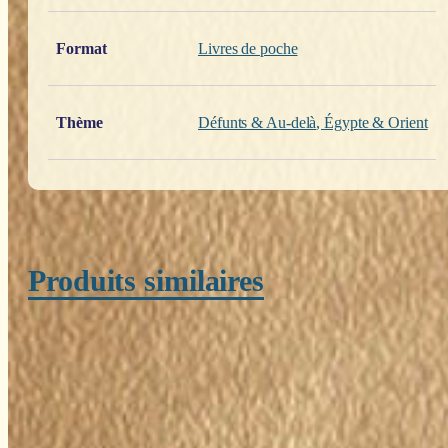
Format
Livres de poche
Thème
Défunts & Au-delà
,
Égypte & Orient
Produits similaires