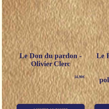
Le Don du pardon -
Le 
Olivier Clerc
14,90
€
pol