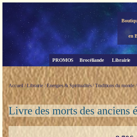
Panneau de gestion des cookies
Boutiqu
en 
PROMOS
Brocéliande
Librairie
Accueil
/
Librairie
/
Energies & Spiritualités
/
Traditions du monde
/
Livre des morts des anciens 