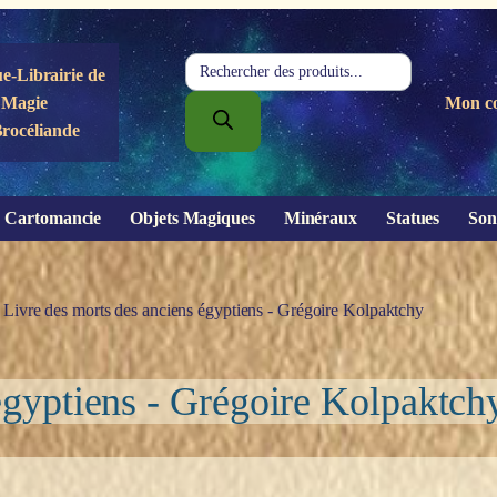
Recherche
e-Librairie de
de
Magie
Mon c
produits
Brocéliande
Cartomancie
Objets Magiques
Minéraux
Statues
Son
 Livre des morts des anciens égyptiens - Grégoire Kolpaktchy
égyptiens - Grégoire Kolpaktch