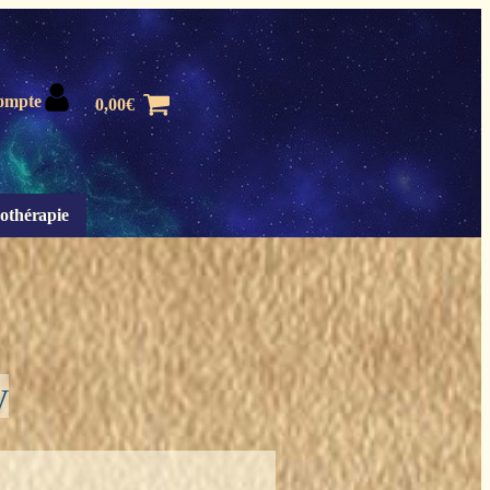
ompte
0,00
€
othérapie
y