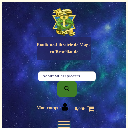
Panneau de gestion des cookies
Boutique-Librairie de
Magie
en Brocéliande
Recherche
de
produits
Mon compte
0,00
€