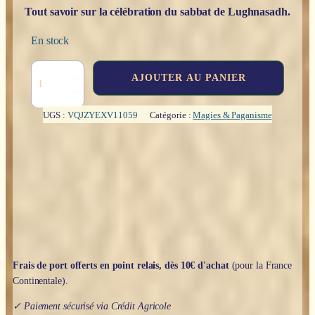
Tout savoir sur la célébration du sabbat de Lughnasadh.
En stock
quantité
AJOUTER AU PANIER
de
Lughnasadh
:
UGS :
VQJZYEXV11059
Catégorie :
Magies & Paganisme
rituels,
recettes
&
coutumes
pour
célébrer
le
premier
août
-
Mélanie
Frais de port offerts en point relais, dès 10€ d'achat
(pour la France
Marquis
Continentale).
✓ Paiement sécurisé via Crédit Agricole