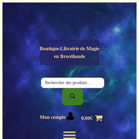
Panneau de gestion des cookies
Boutique-Librairie de
Magie
en Brocéliande
Recherche
de
produits
Mon compte
0,00
€