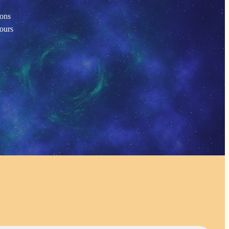
ions
tours