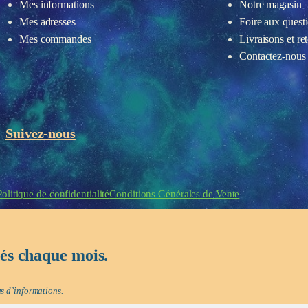
Mes informations
Notre magasin
Mes adresses
Foire aux quest
Mes commandes
Livraisons et re
Contactez-nous
Suivez-nous
eau des cookies
Politique de confidentialité
Conditions Générales de Vente
tés chaque mois.
s d’informations.