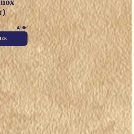
inox
r)
4,90
€
IER