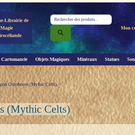
Recherche
e-Librairie de
de
Magie
Mon c
produits
Brocéliande
Cartomancie
Objets Magiques
Minéraux
Statues
Son
agon Ouroboros (Mythic Celts)
s (Mythic Celts)