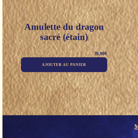
Amulette du dragon
sacré (étain)
39,90
€
AJOUTER AU PANIER
M