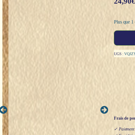
24,90
Plus que 1 
quantité
de
Pendentif
:
UGS :
VQJZ
Dragon
Ouroboros
(Mythic
Celts)
Frais de por
✓ Paiement s