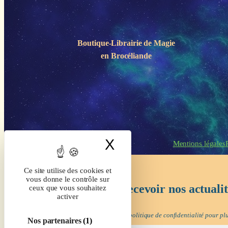
Boutique-Librairie de
Magie
en Brocéliande
X
Masquer le band
Mentions légales
Ce site utilise des cookies et
vous donne le contrôle sur
Inscrivez-vous pour recevoir nos actuali
ceux que vous souhaitez
activer
Nous ne spammons pas ! Consultez notre
politique de confidentialité
pour plu
Nos partenaires
(1)