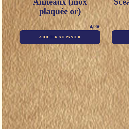
Anneaux (inox
Sce
plaquée or)
4,90
€
AJOUTER AU PANIER