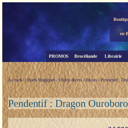
Panneau de gestion des cookies
Boutiqu
en 
PROMOS
Brocéliande
Librairie
Accueil
/
Objets Magiques
/
Objets divers
/
Bijoux
/ Pendentif : Dr
Pendentif : Dragon Ouroboro