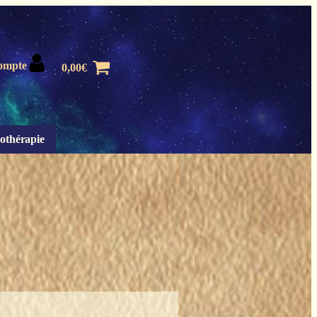
ompte
0,00
€
othérapie