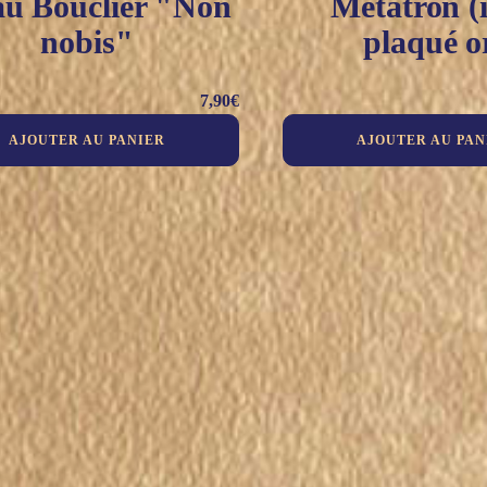
au Bouclier "Non
Métatron (
nobis"
plaqué o
7,90
€
AJOUTER AU PANIER
AJOUTER AU PAN