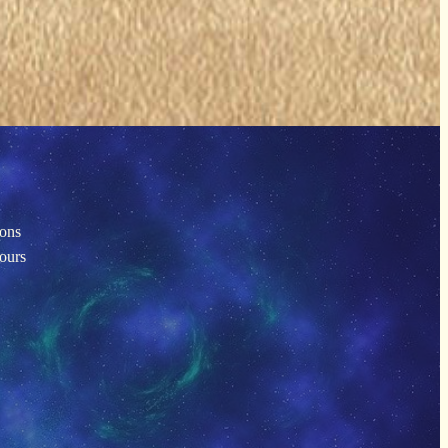
ions
tours