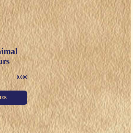
nimal
urs
9,00
€
IER