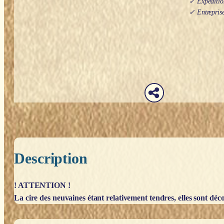
✓ Expédition
✓ Entreprise
Description
! ATTENTION !
La cire des neuvaines étant relativement tendres, elles sont décon