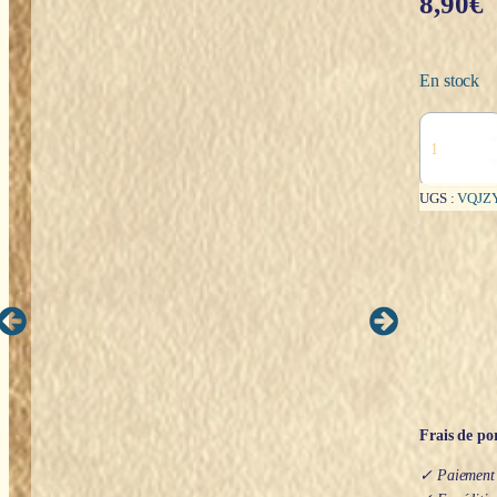
8,90
€
En stock
quantité
de
Neuvaine
:
UGS :
VQJZ
Arbre
de
vie
(100%
végétale)
Frais de por
✓ Paiement s