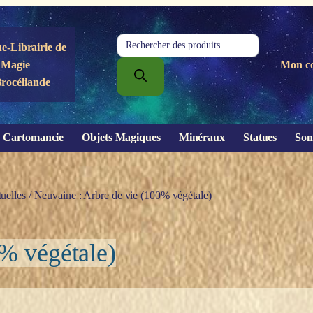
Recherche
e-Librairie de
de
Magie
Mon c
produits
Brocéliande
Cartomancie
Objets Magiques
Minéraux
Statues
Son
uelles
/ Neuvaine : Arbre de vie (100% végétale)
0% végétale)