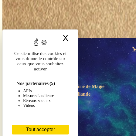
X
Masquer le band
M
Ce site utilise des cookies et
vous donne le contrôle sur
ceux que vous souhaitez
activer
Nos partenaires
(5)
Boutique-Librairie de
Magie
APIs
en Brocéliande
Mesure d'audience
Réseaux sociaux
Vidéos
Tout accepter