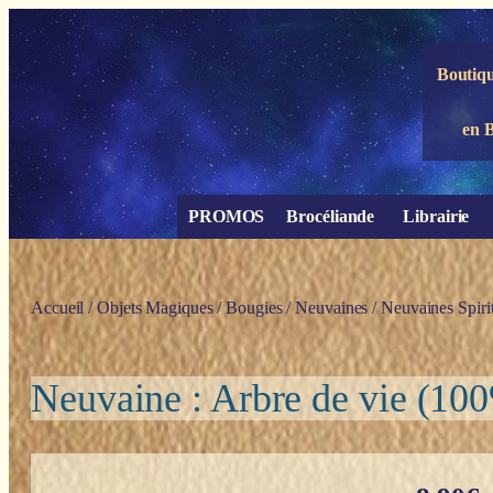
Panneau de gestion des cookies
Boutiqu
en 
PROMOS
Brocéliande
Librairie
Accueil
/
Objets Magiques
/
Bougies
/
Neuvaines
/
Neuvaines Spirit
Neuvaine : Arbre de vie (10