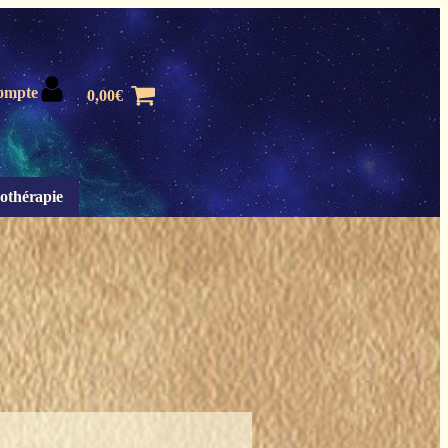
ompte
0,00
€
othérapie