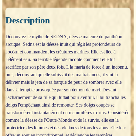
Description
Découvrez le mythe de SEDNA, déesse majeure du panthéon
arctique. Sedna est la déesse inuit qui régit les profondeurs de
l'océan et commandent les créatures marines. Elle est liée à
l'élément eau. Sa terrible légende raconte comment elle fut
sacrifiée par son père deux fois. Il la maria de force à un inconnu,
puis, découvrant qu'elle subissait des maltraitances, il vint la
délivrer mais la jeta de sa barque de peur de sombrer avec elle
dans la tempête provoquée par son démon de mari. Devant
l'acharnement de sa fille qui luttait pour s'enfuir, il lui trancha les
doigts l'empêchant ainsi de remonter. Ses doigts coupés se
transformèrent instantanément en mammifères marins. Considérée
comme la déesse de l'Outre-Monde et de la survie, elle est la
protectrice des femmes et des victimes de tous les abus. Elle leur
offre un soutien inconditionnel, et déclenche les tempêtes