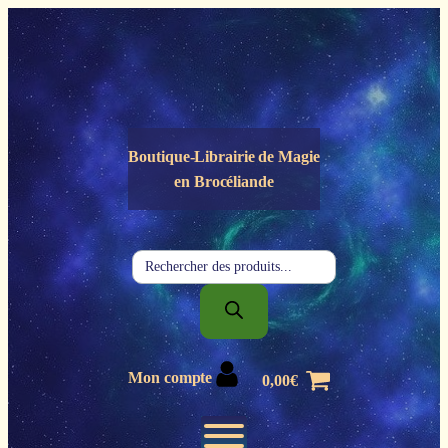
Panneau de gestion des cookies
Boutique-Librairie de
Magie
en Brocéliande
Recherche
de
produits
Mon compte
0,00
€