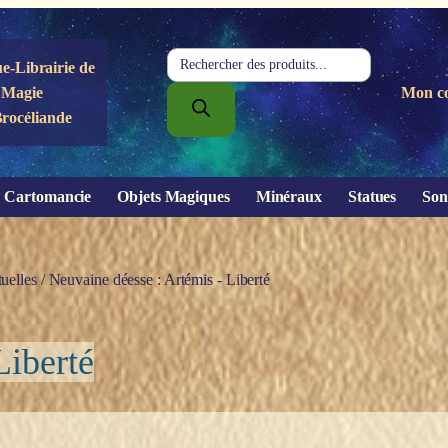
Recherche
e-Librairie de
de
Magie
Mon c
produits
Brocéliande
Cartomancie
Objets Magiques
Minéraux
Statues
Son
uelles
/ Neuvaine déesse : Artémis - Liberté
Liberté