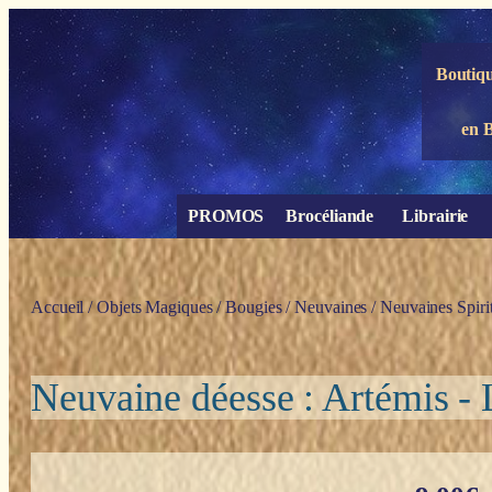
Panneau de gestion des cookies
Boutiqu
en 
PROMOS
Brocéliande
Librairie
Accueil
/
Objets Magiques
/
Bougies
/
Neuvaines
/
Neuvaines Spirit
Neuvaine déesse : Artémis - 