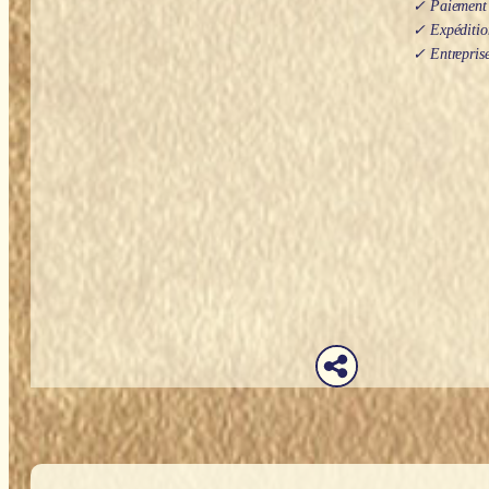
✓ Paiement s
✓ Expédition
✓ Entreprise