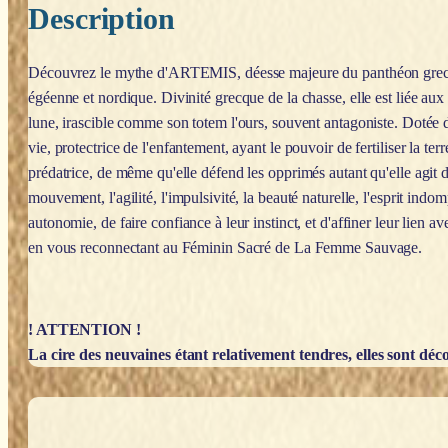
Description
Découvrez le mythe d'ARTEMIS, déesse majeure du panthéon grec. S
égéenne et nordique. Divinité grecque de la chasse, elle est liée au
lune, irascible comme son totem l'ours, souvent antagoniste. Dotée d
vie, protectrice de l'enfantement, ayant le pouvoir de fertiliser la te
prédatrice, de même qu'elle défend les opprimés autant qu'elle agit d
mouvement, l'agilité, l'impulsivité, la beauté naturelle, l'esprit indo
autonomie, de faire confiance à leur instinct, et d'affiner leur lien
en vous reconnectant au Féminin Sacré de La Femme Sauvage.
! ATTENTION !
La cire des neuvaines étant relativement tendres, elles sont décon