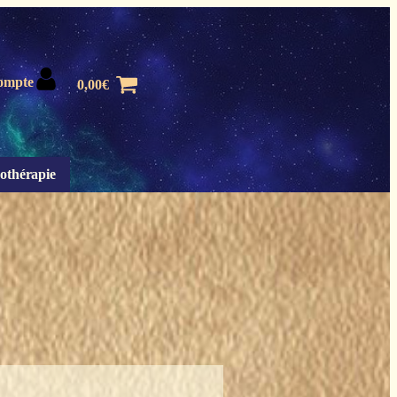
ompte
0,00
€
othérapie