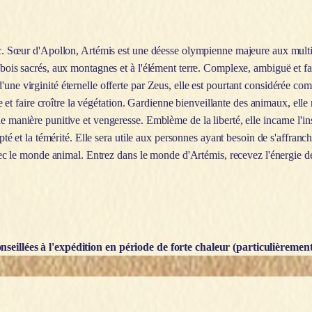
œur d'Apollon, Artémis est une déesse olympienne majeure aux multiples
x bois sacrés, aux montagnes et à l'élément terre. Complexe, ambiguë et 
'une virginité éternelle offerte par Zeus, elle est pourtant considérée c
rre et faire croître la végétation. Gardienne bienveillante des animaux, ell
e manière punitive et vengeresse. Emblème de la liberté, elle incarne l'in
mpté et la témérité. Elle sera utile aux personnes ayant besoin de s'affranch
 avec le monde animal. Entrez dans le monde d'Artémis, recevez l'énergie d
seillées à l'expédition en période de forte chaleur (particulièrement l