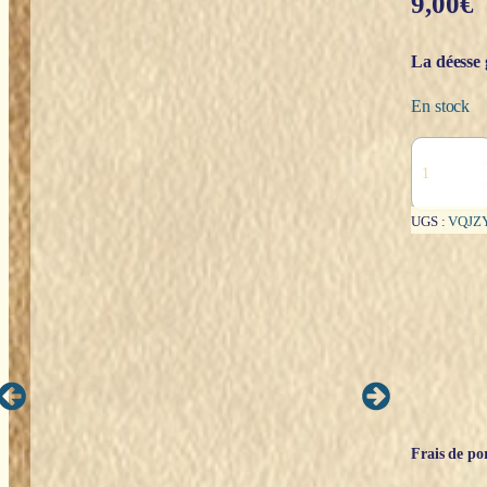
9,00
€
La déesse 
En stock
quantité
de
Neuvaine
déesse
UGS :
VQJZ
:
Artémis
-
Liberté
Frais de por