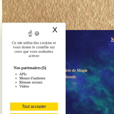
X
Masquer le band
M
Ce site utilise des cookies et
vous donne le contrôle sur
ceux que vous souhaitez
activer
Nos partenaires
(5)
Boutique-Librairie de
Magie
APIs
en Brocéliande
Mesure d'audience
Réseaux sociaux
Vidéos
Tout accepter