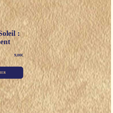
oleil :
ent
9,00
€
IER