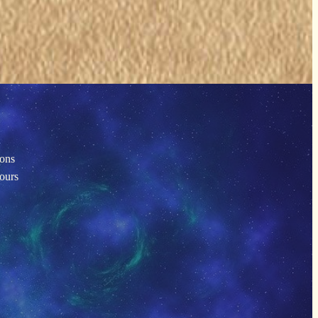
ions
tours