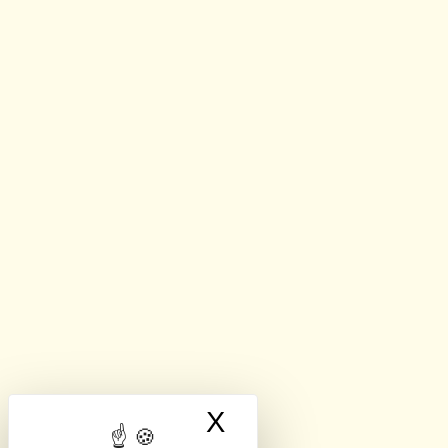
X
Masquer le band