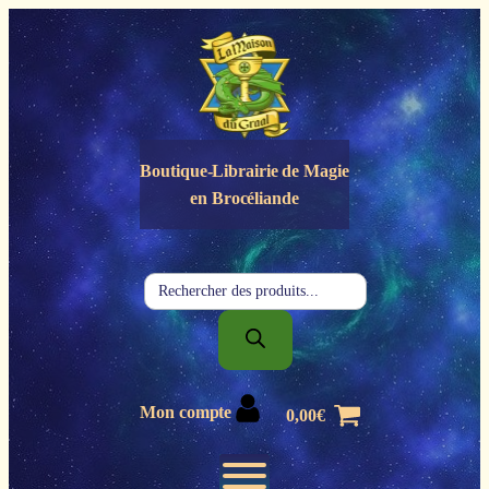
Panneau de gestion des cookies
Boutique-Librairie de
Magie
en Brocéliande
Recherche
de
produits
Mon compte
0,00
€