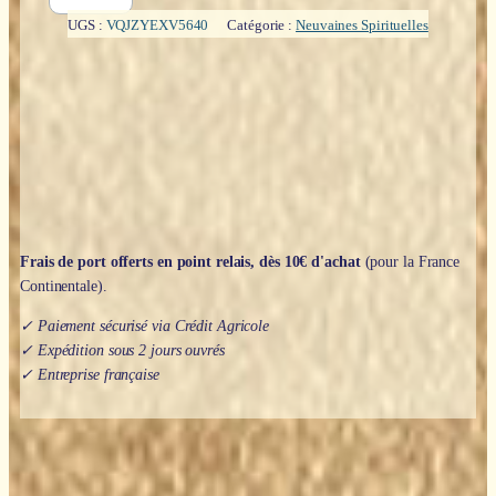
Neuvaine
animal
UGS :
VQJZYEXV5640
Catégorie :
Neuvaines Spirituelles
totem
-
Ecureuil
Frais de port offerts en point relais, dès 10€ d'achat
(pour la France
Continentale).
✓ Paiement sécurisé via Crédit Agricole
✓ Expédition sous 2 jours ouvrés
✓ Entreprise française