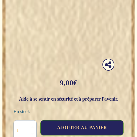
9,00
€
Aide à se sentir en sécurité et à préparer l'avenir.
En stock
quantité
AJOUTER AU PANIER
de