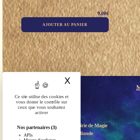
9,00
€
AJOUTER AU PANIER
X
Masquer le band
M
Ce site utilise des cookies et
vous donne le contrôle sur
ceux que vous souhaitez
activer
Boutique-Librairie de
Magie
Nos partenaires
(3)
en Brocéliande
APIs