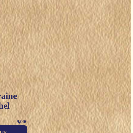
vaine
hel
9,00
€
IER