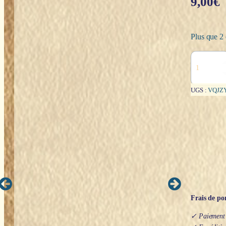
9,00
€
Plus que 2 
quantité
de
Bougie
neuvaine
UGS :
VQJZ
Marie
qui
défait
les
nœuds
Frais de por
✓ Paiement s