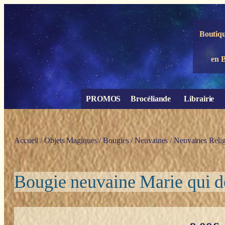
Panneau de gestion des cookies
Boutiqu
en 
PROMOS
Brocéliande
Librairie
Accueil
/
Objets Magiques
/
Bougies
/
Neuvaines
/
Neuvaines Relig
Bougie neuvaine Marie qui d