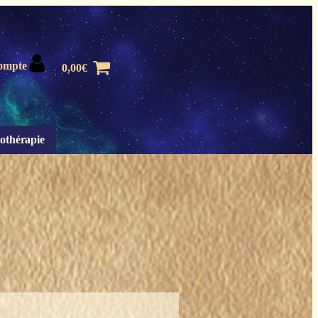
ompte
0,00
€
othérapie