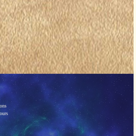
ions
tours