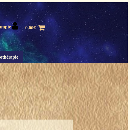
ompte
0,00
€
othérapie