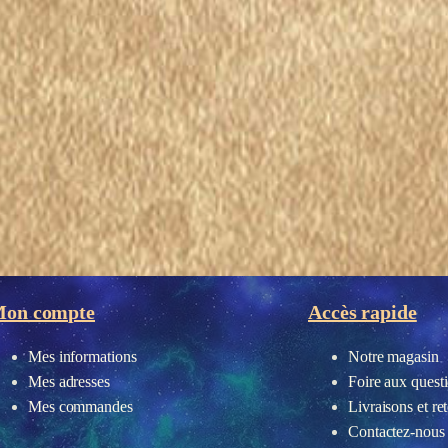
on compte
Accès rapide
eau des cookies
Mes informations
Notre magasin
Mes adresses
Foire aux quest
Mes commandes
Livraisons et re
Contactez-nous