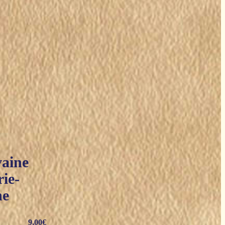
vaine
ie-
ne
9,00
€