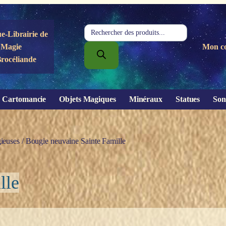
Recherche
e-Librairie de
de
Magie
Mon c
produits
Brocéliande
Cartomancie
Objets Magiques
Minéraux
Statues
Son
ieuses
/ Bougie neuvaine Sainte Famille
lle