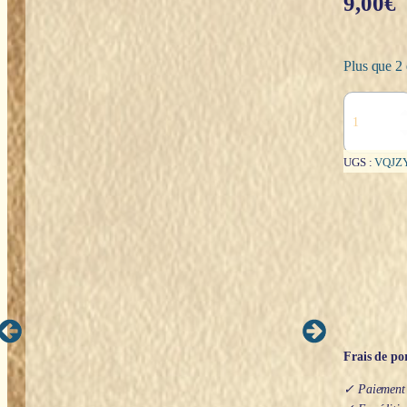
9,00
€
Plus que 2 
quantité
de
Bougie
neuvaine
UGS :
VQJZ
Sainte
Famille
Frais de por
✓ Paiement s