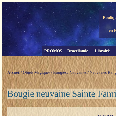
Panneau de gestion des cookies
Boutiqu
en 
PROMOS
Brocéliande
Librairie
Accueil
/
Objets Magiques
/
Bougies
/
Neuvaines
/
Neuvaines Relig
Bougie neuvaine Sainte Fami