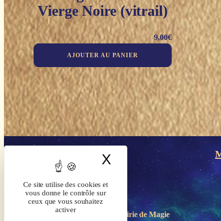
Vierge Noire (vitrail)
9,00
€
AJOUTER AU PANIER
M
X
Masquer le band
Ce site utilise des cookies et
vous donne le contrôle sur
ceux que vous souhaitez
activer
Boutique-Librairie de
Magie