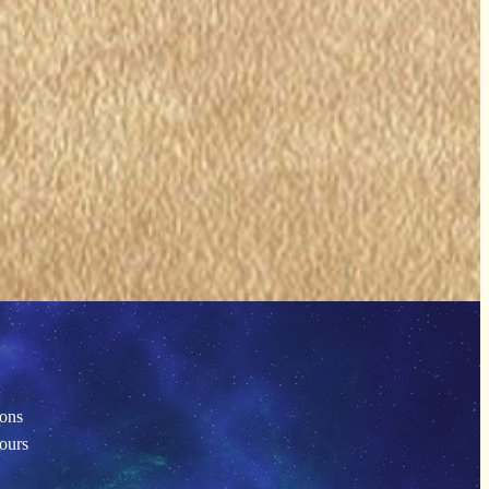
ions
tours