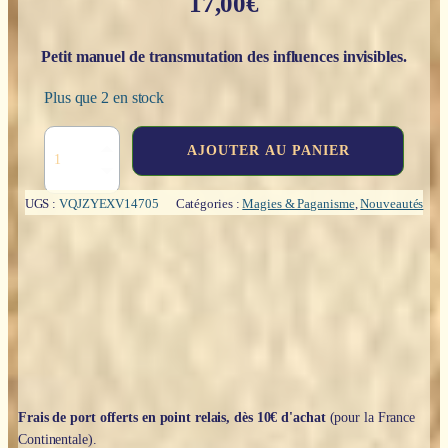
17,00
€
Petit manuel de transmutation des influences invisibles.
Plus que 2 en stock
quantité
AJOUTER AU PANIER
de
Nouveaux
rituels
UGS :
VQJZYEXV14705
Catégories :
Magies & Paganisme
,
Nouveautés
de
désenvoûtement
-
Jean
Cyril
Vadi
Frais de port offerts en point relais, dès 10€ d'achat
(pour la France
Continentale).