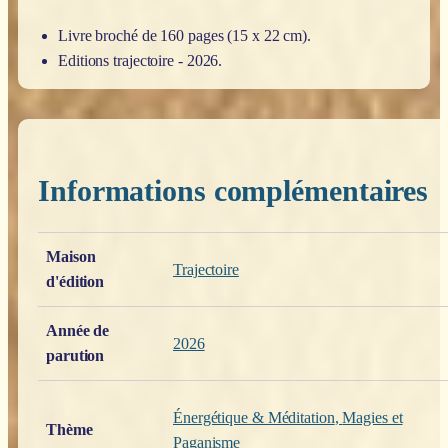
Livre broché de 160 pages (15 x 22 cm).
Editions trajectoire - 2026.
Informations complémentaires
Poids
0,200 kg
Maison
Trajectoire
d'édition
Année de
2026
parution
Énergétique & Méditation
,
Magies et
Thème
Paganisme