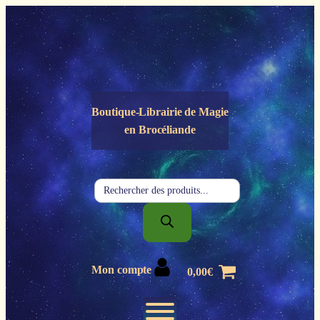
Panneau de gestion des cookies
Boutique-Librairie de
Magie
en Brocéliande
Recherche
de
produits
Mon compte
0,00
€