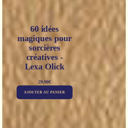
60 idées
magiques pour
sorcières
créatives -
Lexa Olick
29,90
€
AJOUTER AU PANIER