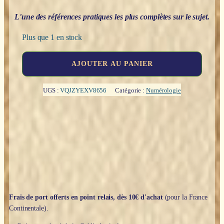
L'une des références pratiques les plus complètes sur le sujet.
Plus que 1 en stock
quantité
AJOUTER AU PANIER
de
La
numérologie
UGS :
VQJZYEXV8656
Catégorie :
Numérologie
appliquée
:
ontologique
et
holistique
-
Denis
Schneider
Frais de port offerts en point relais, dès 10€ d'achat
(pour la France
Continentale).