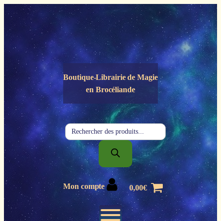
Panneau de gestion des cookies
Boutique-Librairie de
Magie
en Brocéliande
Recherche
de
produits
Mon compte
0,00
€