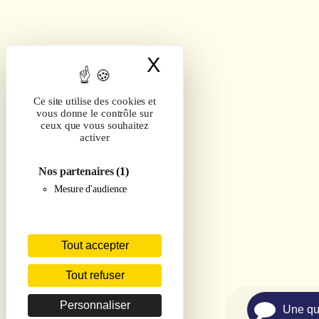
X
Masquer le band
Ce site utilise des cookies et
vous donne le contrôle sur
ceux que vous souhaitez
activer
Nos partenaires
(1)
Mesure d'audience
Tout accepter
Tout refuser
Personnaliser
Une qu