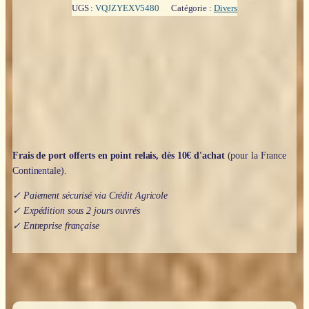
numérologie
UGS :
VQJZYEXV5480
Catégorie :
Divers
en
action
-
Natacha
Calestrémé
&
Lydie
Castells
Frais de port offerts en point relais, dès 10€ d'achat
(pour la France
Continentale).
✓ Paiement sécurisé via Crédit Agricole
✓ Expédition sous 2 jours ouvrés
✓ Entreprise française