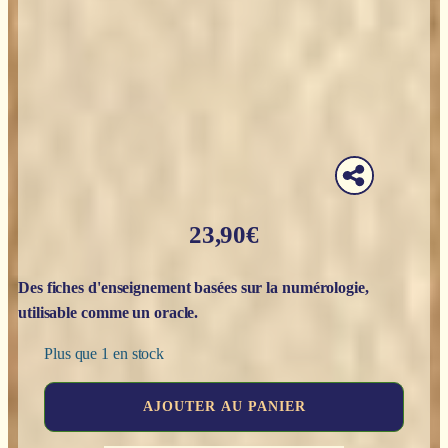
23,90
€
Des fiches d'enseignement basées sur la numérologie,
utilisable comme un oracle.
Plus que 1 en stock
quantité
AJOUTER AU PANIER
de
La