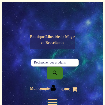
Panneau de gestion des cookies
Boutique-Librairie de
Magie
en Brocéliande
Recherche
de
produits
Mon compte
0,00
€