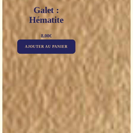
Galet :
Hématite
8,00
€
AJOUTER AU PANIER