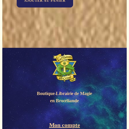
AJOUTER AU PANIER
Boutique-Librairie de
Magie
en Brocéliande
Mon compte