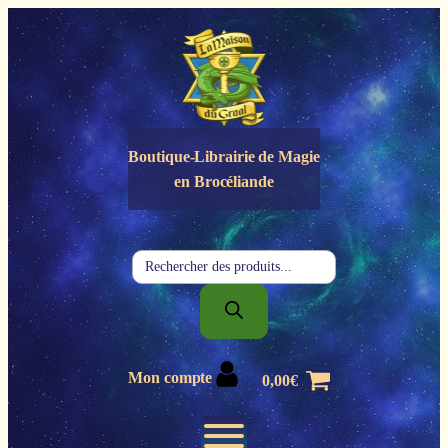
Panneau de gestion des cookies
Boutique-Librairie de
Magie
en Brocéliande
Recherche
de
produits
Mon compte
0,00
€