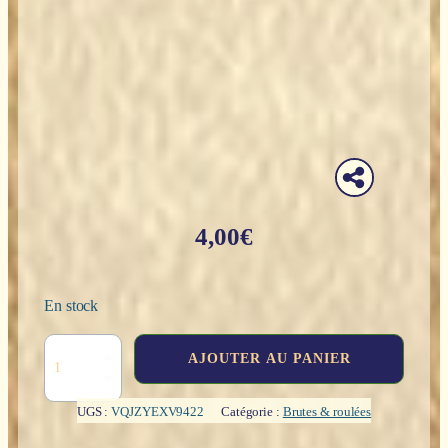
4,00
€
En stock
quantité
AJOUTER AU PANIER
de
Obsidienne
mouchetée
UGS :
VQJZYEXV9422
Catégorie :
Brutes & roulées
(roulée)