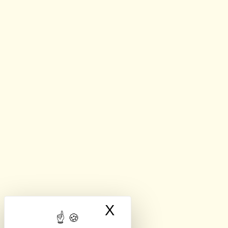
X
Masquer le band