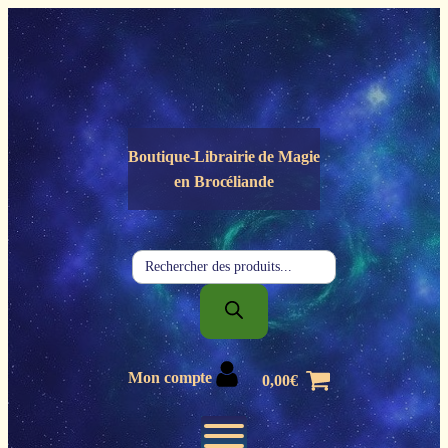
Panneau de gestion des cookies
Boutique-Librairie de
Magie
en Brocéliande
Recherche
de
produits
Mon compte
0,00
€