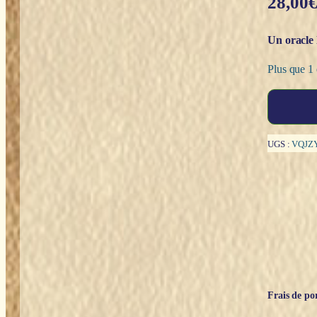
28,00
Un oracle 
Plus que 1 
quantité
de
L'oracle
de
UGS :
VQJZ
l'ascension
-
Eloha
Loups
&
Stéphanie
Pitino
Frais de por