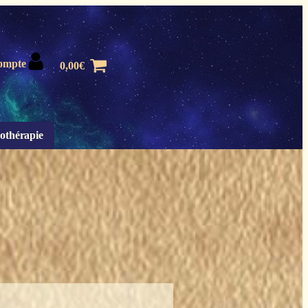
ompte
0,00
€
othérapie