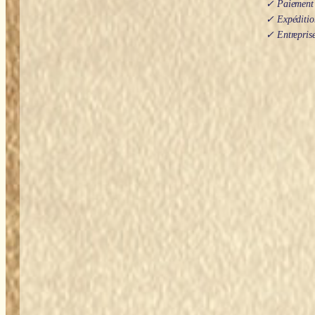
✓ Paiement s
✓ Expédition
✓ Entreprise