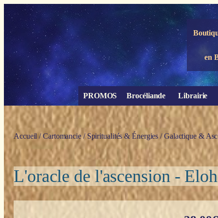
Panneau de gestion des cookies
Boutiqu
en 
PROMOS
Brocéliande
Librairie
Accueil
/
Cartomancie
/
Spiritualités & Énergies
/
Galactique & Asc
L'oracle de l'ascension - El