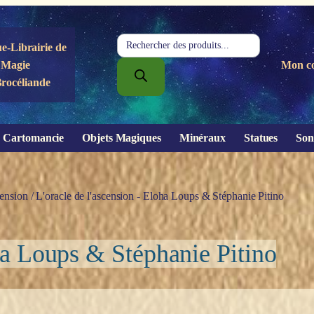
Recherche
e-Librairie de
de
Magie
Mon c
produits
Brocéliande
Cartomancie
Objets Magiques
Minéraux
Statues
Son
ension
/ L'oracle de l'ascension - Eloha Loups & Stéphanie Pitino
oha Loups & Stéphanie Pitino