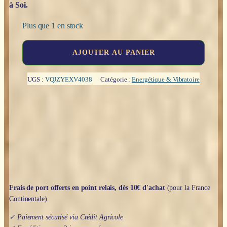
à Soi.
Plus que 1 en stock
quantité
AJOUTER AU PANIER
de
L'oracle
du
UGS :
VQJZYEXV4038
Catégorie :
Energétique & Vibratoire
chemin
intérieur
-
Nolween
LM
Frais de port offerts en point relais, dès 10€ d'achat
(pour la France
Continentale).
✓ Paiement sécurisé via Crédit Agricole