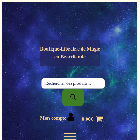
Panneau de gestion des cookies
Boutique-Librairie de
Magie
en Brocéliande
Recherche
de
produits
Mon compte
0,00
€