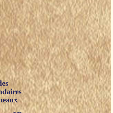
des
ndaires
ineaux