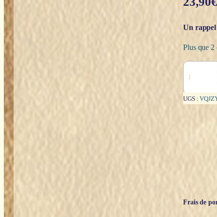
23,90
Un rappel 
Plus que 2 
quantité
de
L'oracle
des
UGS :
VQJZ
dragons
protecteurs
-
Lucy
Cavendish
Frais de por