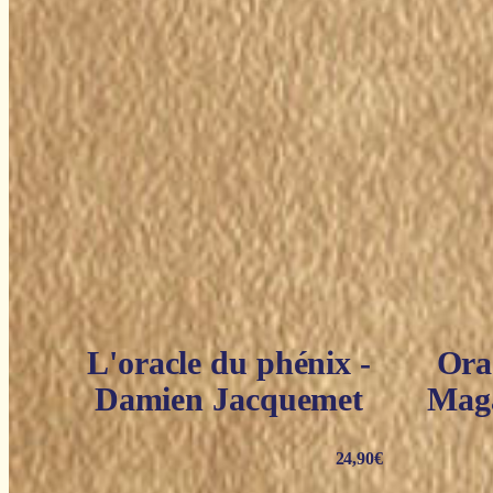
L'oracle du phénix -
Ora
Damien Jacquemet
Maga
24,90
€