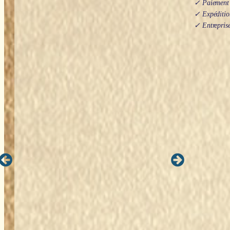
✓ Paiement s
✓ Expédition
✓ Entreprise