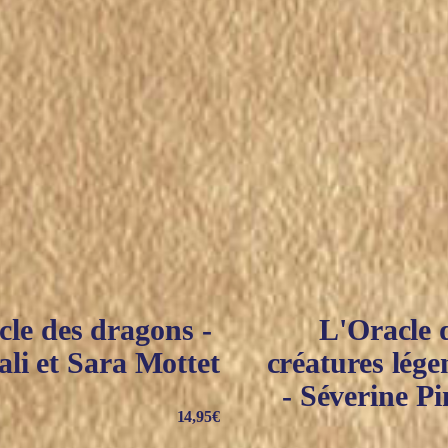
cle des dragons -
L'Oracle 
li et Sara Mottet
créatures lége
- Séverine P
14,95
€