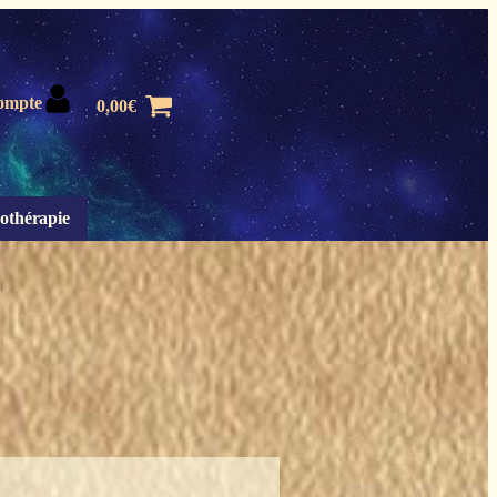
ompte
0,00
€
othérapie