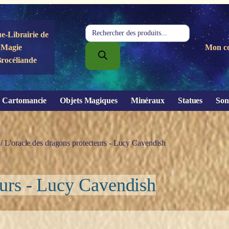
Recherche
e-Librairie de
de
Magie
Mon c
produits
Brocéliande
Cartomancie
Objets Magiques
Minéraux
Statues
Son
/ L'oracle des dragons protecteurs - Lucy Cavendish
eurs - Lucy Cavendish