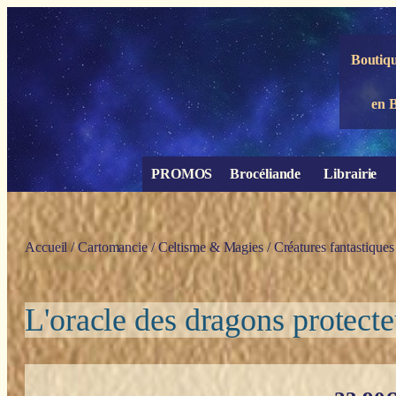
Panneau de gestion des cookies
Boutiqu
en 
PROMOS
Brocéliande
Librairie
Accueil
/
Cartomancie
/
Celtisme & Magies
/
Créatures fantastiques
L'oracle des dragons protect