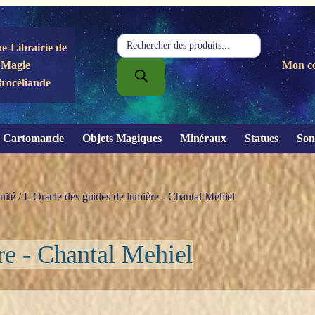
Recherche
e-Librairie de
de
Magie
Mon c
produits
Brocéliande
Cartomancie
Objets Magiques
Minéraux
Statues
Son
nité
/ L'Oracle des guides de lumière - Chantal Mehiel
re - Chantal Mehiel