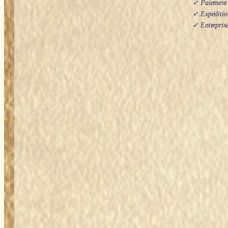
✓ Paiement s
✓ Expédition
✓ Entreprise