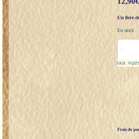
12,90
Un livre d
En stock
quantité
de
L'Oracle
des
UGS :
VQJZ
guides
de
lumière
-
Chantal
Mehiel
Frais de por