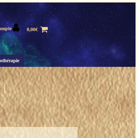
ompte
0,00
€
othérapie