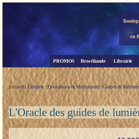
Panneau de gestion des cookies
Boutiqu
en 
PROMOS
Brocéliande
Librairie
Accueil
/
Librairie
/
Divinations & Médiumnité
/
Guides & Médium
L'Oracle des guides de lumiè